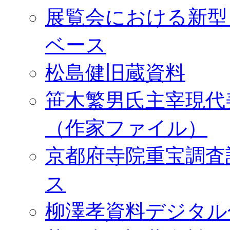
展覧会における新型
ベース
松島健旧蔵資料
笹木繁男氏主宰現代
（作家ファイル）
京都府寺院重宝調査
ス
柳澤孝資料デジタル