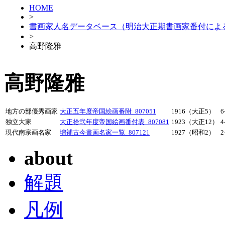
HOME
>
書画家人名データベース（明治大正期書画家番付によ
>
高野隆雅
高野隆雅
地方の部優秀画家
大正五年度帝国絵画番附_807051
1916（大正5）
6
独立大家
大正拾弐年度帝国絵画番付表_807081
1923（大正12）
4
現代南宗画名家
増補古今書画名家一覧_807121
1927（昭和2）
2
about
解題
凡例