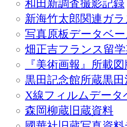
和田新調査撮影記録
新海竹太郎関連ガラ
写真原板データベー
畑正吉フランス留学
『美術画報』所載図
黒田記念館所蔵黒田
X線フィルムデータ
森岡柳蔵旧蔵資料
國華社旧蔵写真資料