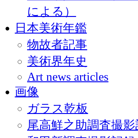
による）
日本美術年鑑
物故者記事
美術界年史
Art news articles
画像
ガラス乾板
尾高鮮之助調査撮影