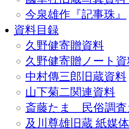
今泉雄作『記事珠』
資料目録
久野健寄贈資料
久野健寄贈ノート資
中村傳三郎旧蔵資料
山下菊二関連資料
斎藤たま 民俗調査
及川尊雄旧蔵 紙媒