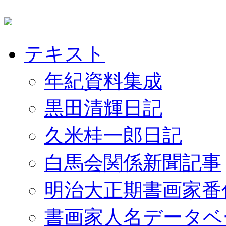
テキスト
年紀資料集成
黒田清輝日記
久米桂一郎日記
白馬会関係新聞記事
明治大正期書画家番
書画家人名データベ