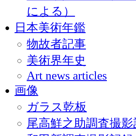
による）
日本美術年鑑
物故者記事
美術界年史
Art news articles
画像
ガラス乾板
尾高鮮之助調査撮影