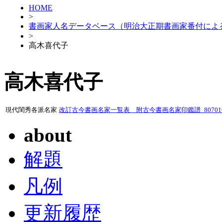
HOME
>
書画家人名データベース（明治大正期書画家番付によ
>
高木喜代子
高木喜代子
現代閨秀各派名家
改訂古今書画名家一覧表 附古今書画名家印鑑譜_80701
about
解題
凡例
更新履歴