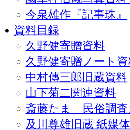
今泉雄作『記事珠』
資料目録
久野健寄贈資料
久野健寄贈ノート資
中村傳三郎旧蔵資料
山下菊二関連資料
斎藤たま 民俗調査
及川尊雄旧蔵 紙媒