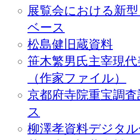
展覧会における新型
ベース
松島健旧蔵資料
笹木繁男氏主宰現代
（作家ファイル）
京都府寺院重宝調査
ス
柳澤孝資料デジタル