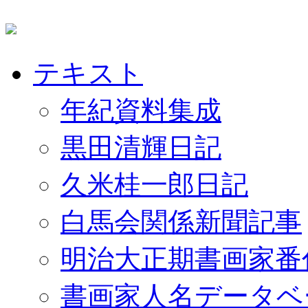
テキスト
年紀資料集成
黒田清輝日記
久米桂一郎日記
白馬会関係新聞記事
明治大正期書画家番
書画家人名データベ