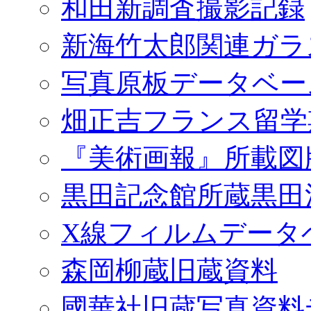
和田新調査撮影記録
新海竹太郎関連ガラ
写真原板データベー
畑正吉フランス留学
『美術画報』所載図
黒田記念館所蔵黒田
X線フィルムデータ
森岡柳蔵旧蔵資料
國華社旧蔵写真資料