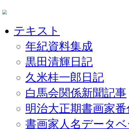
テキスト
年紀資料集成
黒田清輝日記
久米桂一郎日記
白馬会関係新聞記事
明治大正期書画家番
書画家人名データベ