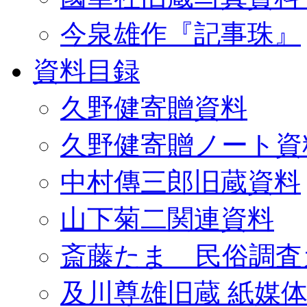
今泉雄作『記事珠』
資料目録
久野健寄贈資料
久野健寄贈ノート資
中村傳三郎旧蔵資料
山下菊二関連資料
斎藤たま 民俗調査
及川尊雄旧蔵 紙媒