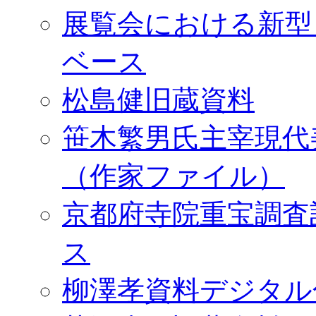
展覧会における新型
ベース
松島健旧蔵資料
笹木繁男氏主宰現代
（作家ファイル）
京都府寺院重宝調査
ス
柳澤孝資料デジタル