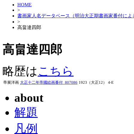
HOME
>
書画家人名データベース（明治大正期書画家番付によ
>
高畠達四郎
高畠達四郎
略歴は
こちら
帝展洋画
大正十二年帝國絵画番付_807086
1923（大正12）
4-E
about
解題
凡例