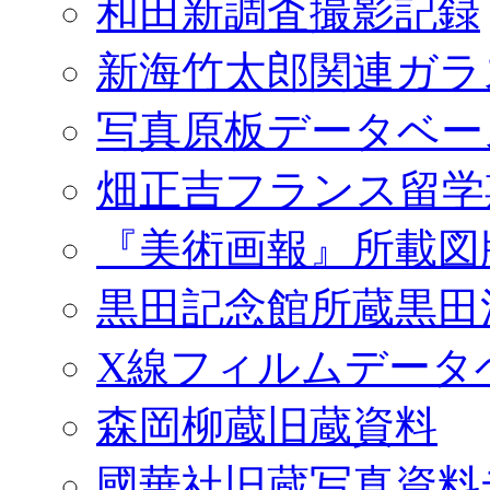
和田新調査撮影記録
新海竹太郎関連ガラ
写真原板データベー
畑正吉フランス留学
『美術画報』所載図
黒田記念館所蔵黒田
X線フィルムデータ
森岡柳蔵旧蔵資料
國華社旧蔵写真資料