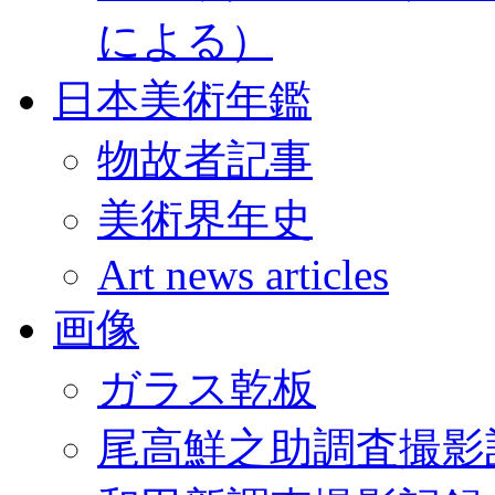
による）
日本美術年鑑
物故者記事
美術界年史
Art news articles
画像
ガラス乾板
尾高鮮之助調査撮影