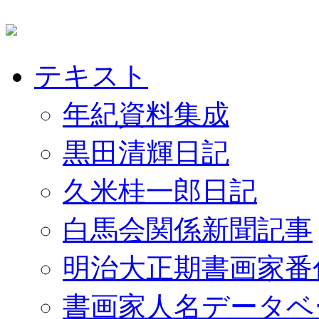
テキスト
年紀資料集成
黒田清輝日記
久米桂一郎日記
白馬会関係新聞記事
明治大正期書画家番
書画家人名データベ