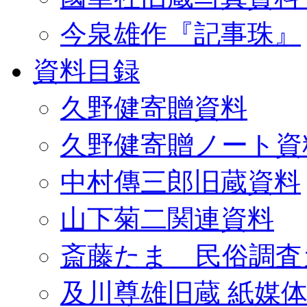
今泉雄作『記事珠』
資料目録
久野健寄贈資料
久野健寄贈ノート資
中村傳三郎旧蔵資料
山下菊二関連資料
斎藤たま 民俗調査
及川尊雄旧蔵 紙媒