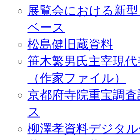
展覧会における新型
ベース
松島健旧蔵資料
笹木繁男氏主宰現代
（作家ファイル）
京都府寺院重宝調査
ス
柳澤孝資料デジタル