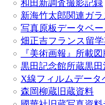
和田新調査撮影記録
新海竹太郎関連ガラ
写真原板データベー
畑正吉フランス留学
『美術画報』所載図
黒田記念館所蔵黒田
X線フィルムデータ
森岡柳蔵旧蔵資料
國華社旧蔵写真資料