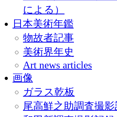
による）
日本美術年鑑
物故者記事
美術界年史
Art news articles
画像
ガラス乾板
尾高鮮之助調査撮影