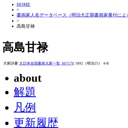
HOME
>
書画家人名データベース（明治大正期書画家番付によ
>
高島甘禄
高島甘禄
大家詩書
大日本全国書画大家一覧_807176
1892（明治25）
4-B
about
解題
凡例
更新履歴