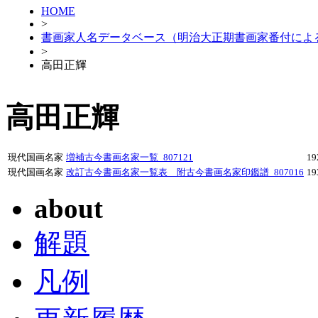
HOME
>
書画家人名データベース（明治大正期書画家番付によ
>
高田正輝
高田正輝
現代国画名家
増補古今書画名家一覧_807121
1
現代国画名家
改訂古今書画名家一覧表 附古今書画名家印鑑譜_807016
1
about
解題
凡例