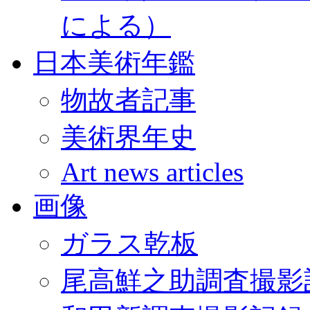
による）
日本美術年鑑
物故者記事
美術界年史
Art news articles
画像
ガラス乾板
尾高鮮之助調査撮影