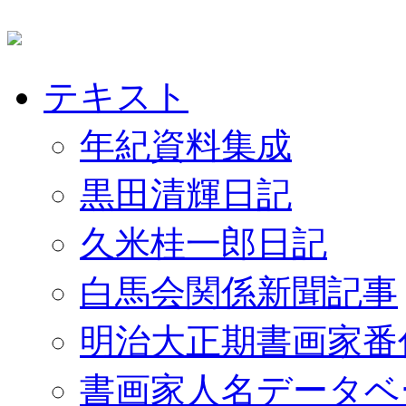
テキスト
年紀資料集成
黒田清輝日記
久米桂一郎日記
白馬会関係新聞記事
明治大正期書画家番
書画家人名データベ