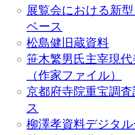
展覧会における新型
ベース
松島健旧蔵資料
笹木繁男氏主宰現代
（作家ファイル）
京都府寺院重宝調査
ス
柳澤孝資料デジタル