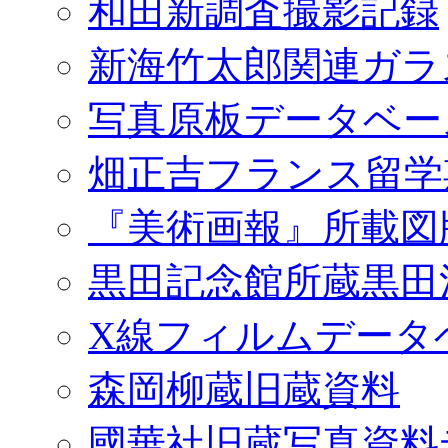
和田新調査撮影記録
新海竹太郎関連ガラ
写真原板データベー
畑正吉フランス留学
『美術画報』所載図
黒田記念館所蔵黒田
X線フィルムデータ
森岡柳蔵旧蔵資料
國華社旧蔵写真資料