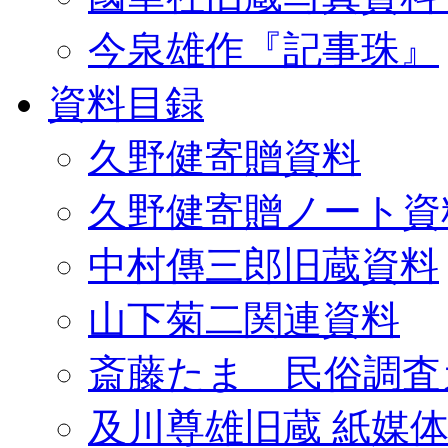
今泉雄作『記事珠』
資料目録
久野健寄贈資料
久野健寄贈ノート資
中村傳三郎旧蔵資料
山下菊二関連資料
斎藤たま 民俗調査
及川尊雄旧蔵 紙媒