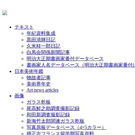
テキスト
年紀資料集成
黒田清輝日記
久米桂一郎日記
白馬会関係新聞記事
明治大正期書画家番付データベース
書画家人名データベース（明治大正期書画家番付
日本美術年鑑
物故者記事
美術界年史
Art news articles
画像
ガラス乾板
尾高鮮之助調査撮影記録
和田新調査撮影記録
新海竹太郎関連ガラス乾板
写真原板データベース（4×5カラー）
畑正吉フランス留学期写真資料