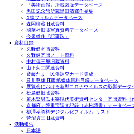
『美術画報』所載図版データベース
黒田記念館所蔵黒田清輝作品集
X線フィルムデータベース
森岡柳蔵旧蔵資料
國華社旧蔵写真資料データベース
今泉雄作『記事珠』
資料目録
久野健寄贈資料
久野健寄贈ノート資料
中村傳三郎旧蔵資料
山下菊二関連資料
斎藤たま 民俗調査カード集成
及川尊雄旧蔵 紙媒体資料目録データベース
展覧会における新型コロナウイルスの影響データ
松島健旧蔵資料
笹木繁男氏主宰現代美術資料センター寄贈資料（
京都府寺院重宝調査記録（赤松調書）データベー
柳澤孝資料デジタル化フィルム_リスト
菅沼貞三旧蔵資料
活動報告
日本語