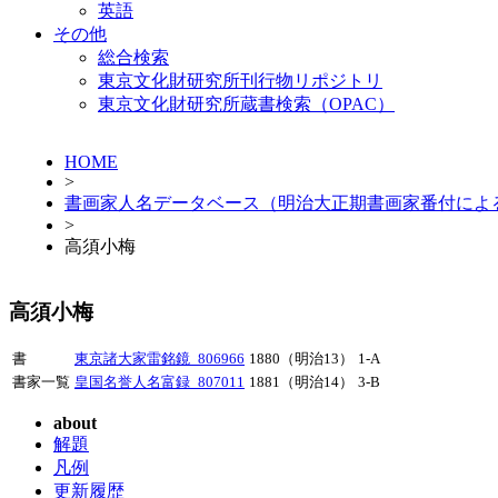
英語
その他
総合検索
東京文化財研究所刊行物リポジトリ
東京文化財研究所蔵書検索（OPAC）
HOME
>
書画家人名データベース（明治大正期書画家番付によ
>
高須小梅
高須小梅
書
東京諸大家雷銘鏡_806966
1880（明治13）
1-A
書家一覧
皇国名誉人名富録_807011
1881（明治14）
3-B
about
解題
凡例
更新履歴