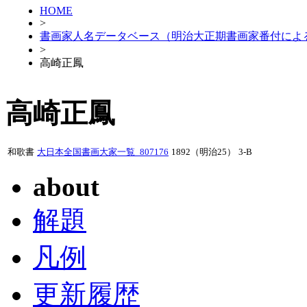
HOME
>
書画家人名データベース（明治大正期書画家番付によ
>
高崎正鳳
高崎正鳳
和歌書
大日本全国書画大家一覧_807176
1892（明治25）
3-B
about
解題
凡例
更新履歴