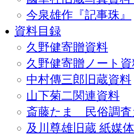
今泉雄作『記事珠』
資料目録
久野健寄贈資料
久野健寄贈ノート資
中村傳三郎旧蔵資料
山下菊二関連資料
斎藤たま 民俗調査
及川尊雄旧蔵 紙媒