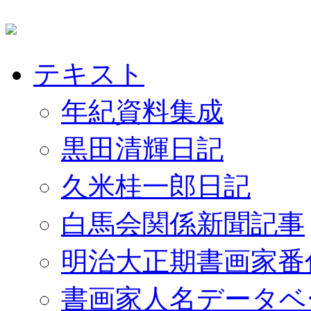
テキスト
年紀資料集成
黒田清輝日記
久米桂一郎日記
白馬会関係新聞記事
明治大正期書画家番
書画家人名データベ