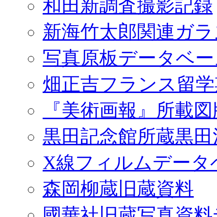
和田新調査撮影記録
新海竹太郎関連ガラ
写真原板データベー
畑正吉フランス留学
『美術画報』所載図
黒田記念館所蔵黒田
X線フィルムデータ
森岡柳蔵旧蔵資料
國華社旧蔵写真資料