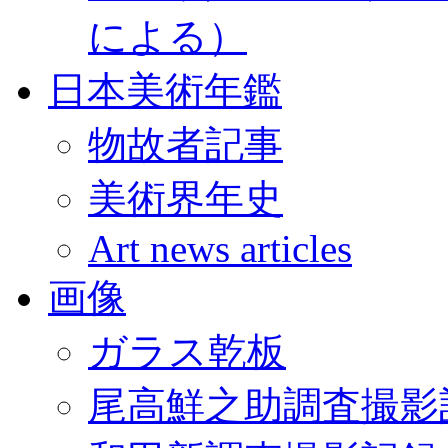
による）
日本美術年鑑
物故者記事
美術界年史
Art news articles
画像
ガラス乾板
尾高鮮之助調査撮影