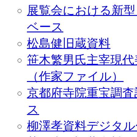
展覧会における新型
ベース
松島健旧蔵資料
笹木繁男氏主宰現代
（作家ファイル）
京都府寺院重宝調査
ス
柳澤孝資料デジタル