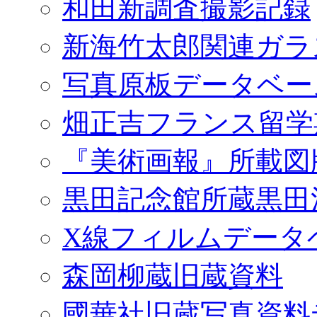
和田新調査撮影記録
新海竹太郎関連ガラ
写真原板データベー
畑正吉フランス留学
『美術画報』所載図
黒田記念館所蔵黒田
X線フィルムデータ
森岡柳蔵旧蔵資料
國華社旧蔵写真資料