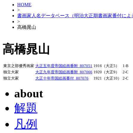
HOME
>
書画家人名データベース（明治大正期書画家番付によ
>
高橋晁山
高橋晁山
東京之部優秀画家
大正五年度帝国絵画番附_807051
1916（大正5）
1-B
独立大家
大正九年度帝国絵画番附_807066
1920（大正9）
2-C
独立大家
大正十年帝国絵画番付_807076
1921（大正10）
2-C
about
解題
凡例