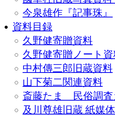
今泉雄作『記事珠』
資料目録
久野健寄贈資料
久野健寄贈ノート資
中村傳三郎旧蔵資料
山下菊二関連資料
斎藤たま 民俗調査
及川尊雄旧蔵 紙媒