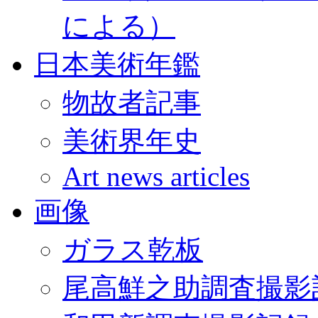
による）
日本美術年鑑
物故者記事
美術界年史
Art news articles
画像
ガラス乾板
尾高鮮之助調査撮影