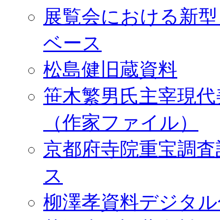
展覧会における新型
ベース
松島健旧蔵資料
笹木繁男氏主宰現代
（作家ファイル）
京都府寺院重宝調査
ス
柳澤孝資料デジタル