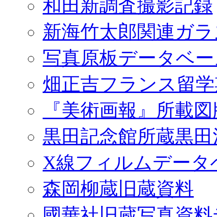
和田新調査撮影記録
新海竹太郎関連ガラ
写真原板データベー
畑正吉フランス留学
『美術画報』所載図
黒田記念館所蔵黒田
X線フィルムデータ
森岡柳蔵旧蔵資料
國華社旧蔵写真資料