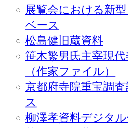
展覧会における新型
ベース
松島健旧蔵資料
笹木繁男氏主宰現代
（作家ファイル）
京都府寺院重宝調査
ス
柳澤孝資料デジタル