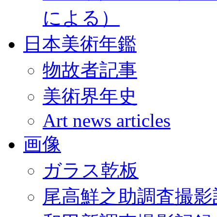
による）
日本美術年鑑
物故者記事
美術界年史
Art news articles
画像
ガラス乾板
尾高鮮之助調査撮影