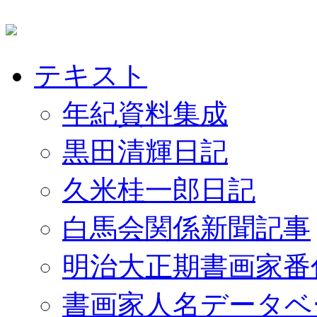
テキスト
年紀資料集成
黒田清輝日記
久米桂一郎日記
白馬会関係新聞記事
明治大正期書画家番
書画家人名データベ