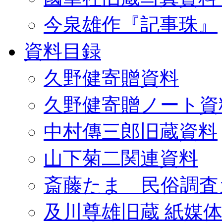
今泉雄作『記事珠』
資料目録
久野健寄贈資料
久野健寄贈ノート資
中村傳三郎旧蔵資料
山下菊二関連資料
斎藤たま 民俗調査
及川尊雄旧蔵 紙媒