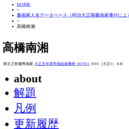
HOME
>
書画家人名データベース（明治大正期書画家番付によ
>
高橋南湘
高橋南湘
東京之部優秀画家
大正五年度帝国絵画番附_807051
1916（大正5）
8-B
about
解題
凡例
更新履歴