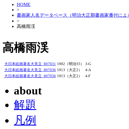
HOME
>
書画家人名データベース（明治大正期書画家番付によ
>
高橋雨渓
高橋雨渓
大日本絵画著名大見立_807031
1902（明治35）
3-G
大日本絵画著名大見立_807036
1913（大正2）
4-A
大日本絵画著名大見立_807036
1913（大正2）
4-F
about
解題
凡例