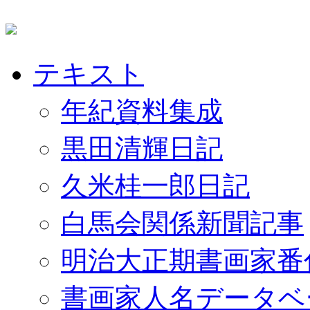
テキスト
年紀資料集成
黒田清輝日記
久米桂一郎日記
白馬会関係新聞記事
明治大正期書画家番
書画家人名データベ