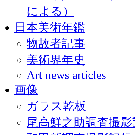
による）
日本美術年鑑
物故者記事
美術界年史
Art news articles
画像
ガラス乾板
尾高鮮之助調査撮影