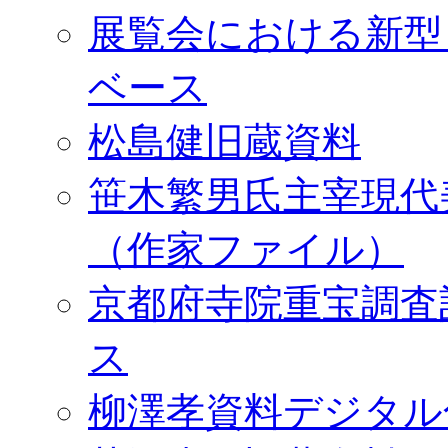
展覧会における新型
ベース
松島健旧蔵資料
笹木繁男氏主宰現代
（作家ファイル）
京都府寺院重宝調査
ス
柳澤孝資料デジタル