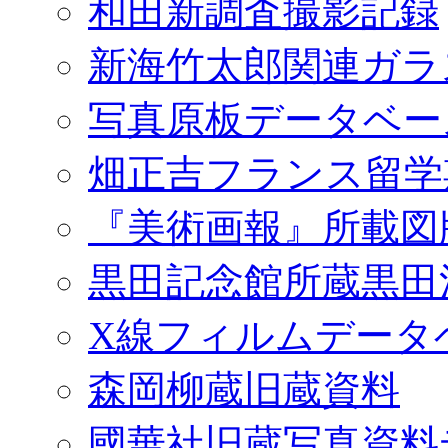
和田新調査撮影記録
新海竹太郎関連ガラ
写真原板データベー
畑正吉フランス留学
『美術画報』所載図
黒田記念館所蔵黒田
X線フィルムデータ
森岡柳蔵旧蔵資料
國華社旧蔵写真資料