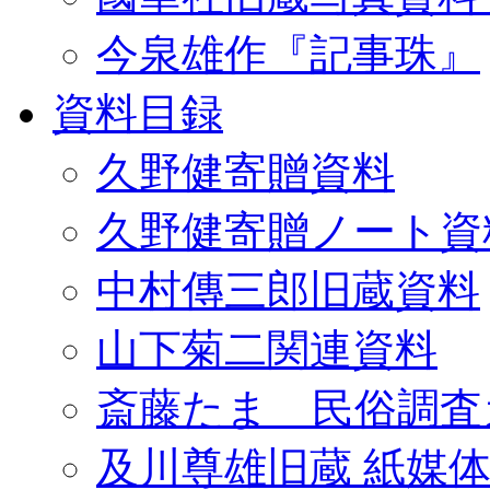
今泉雄作『記事珠』
資料目録
久野健寄贈資料
久野健寄贈ノート資
中村傳三郎旧蔵資料
山下菊二関連資料
斎藤たま 民俗調査
及川尊雄旧蔵 紙媒