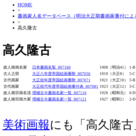
HOME
>
書画家人名データベース（明治大正期書画家番付によ
>
高久隆古
高久隆古
故人南画名家
日本書画名覧_807166
1908（明治41）
1-B
古人之部
大正八年度帝国絵画番附_807056
1919（大正8）
5-C
古代画家
大正拾年度帝国絵画番附_807071
1921（大正10）
5-B
古代画家
大正拾弐年度帝国絵画番付表_807081
1923（大正12）
3-C
故人南宗画名流
増補古今書画名家一覧_807116
1926（昭和元）
6-D
故人南宗画大家
増補古今書画名家一覧_807121
1927（昭和2）
2-D
美術画報
にも「高久隆古