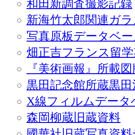
和田新調査撮影記録
新海竹太郎関連ガラ
写真原板データベー
畑正吉フランス留学
『美術画報』所載図
黒田記念館所蔵黒田
X線フィルムデータ
森岡柳蔵旧蔵資料
國華社旧蔵写真資料