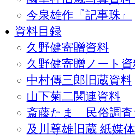
今泉雄作『記事珠』
資料目録
久野健寄贈資料
久野健寄贈ノート資
中村傳三郎旧蔵資料
山下菊二関連資料
斎藤たま 民俗調査
及川尊雄旧蔵 紙媒