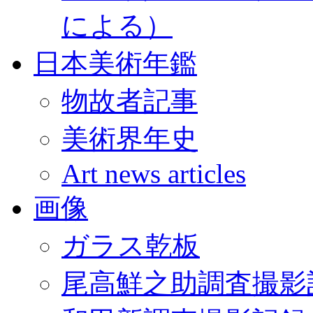
による）
日本美術年鑑
物故者記事
美術界年史
Art news articles
画像
ガラス乾板
尾高鮮之助調査撮影