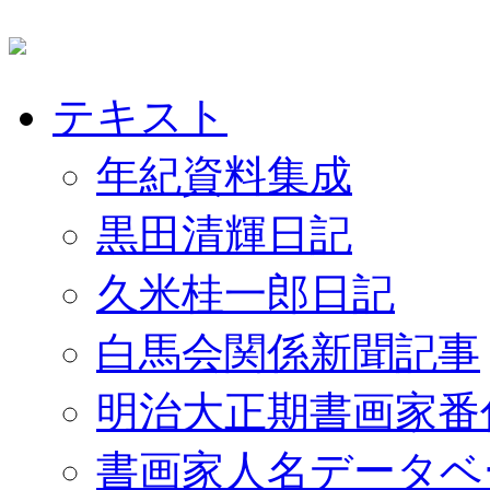
テキスト
年紀資料集成
黒田清輝日記
久米桂一郎日記
白馬会関係新聞記事
明治大正期書画家番
書画家人名データベ