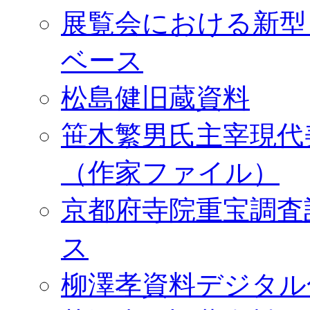
展覧会における新型
ベース
松島健旧蔵資料
笹木繁男氏主宰現代
（作家ファイル）
京都府寺院重宝調査
ス
柳澤孝資料デジタル