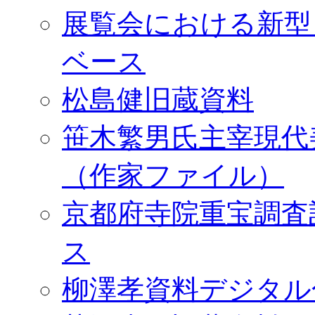
展覧会における新型
ベース
松島健旧蔵資料
笹木繁男氏主宰現代
（作家ファイル）
京都府寺院重宝調査
ス
柳澤孝資料デジタル