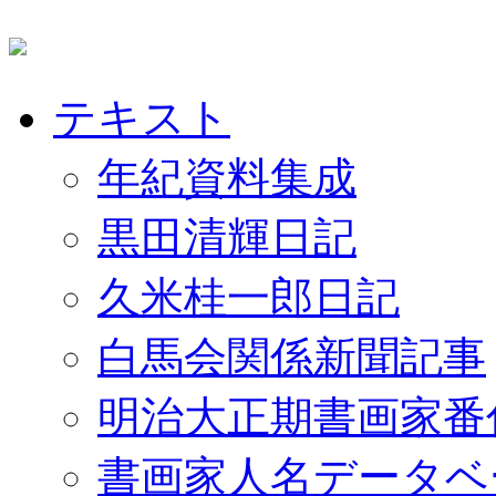
テキスト
年紀資料集成
黒田清輝日記
久米桂一郎日記
白馬会関係新聞記事
明治大正期書画家番
書画家人名データベ