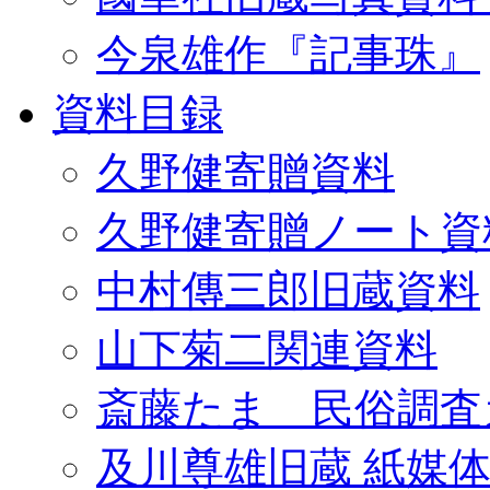
今泉雄作『記事珠』
資料目録
久野健寄贈資料
久野健寄贈ノート資
中村傳三郎旧蔵資料
山下菊二関連資料
斎藤たま 民俗調査
及川尊雄旧蔵 紙媒