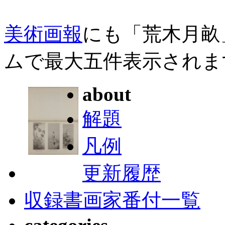
美術画報
にも「荒木月畝
ムで最大五件表示されま
about
解題
凡例
更新履歴
収録書画家番付一覧