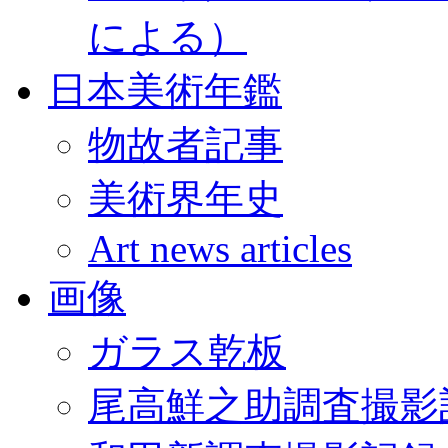
による）
日本美術年鑑
物故者記事
美術界年史
Art news articles
画像
ガラス乾板
尾高鮮之助調査撮影