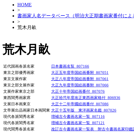
HOME
>
書画家人名データベース（明治大正期書画家番付によ
>
荒木月畝
荒木月畝
近代国画各派名家
日本書画名覧_807166
東京之部優秀画家
大正五年度帝国絵画番附_807051
東京文展作家
大正八年度帝国絵画番附_807061
東京之部文展作家
大正九年度帝国絵画番附_807066
文展作家東京之部
大正十年帝国絵画番付_807076
東西閨秀画家席
大正拾弐年度改正東西画家格付_806936
文展日本画東京
大正十二年帝國絵画番付_807086
文帝展出品画家日本画関東
大正十五年版 東洋画家名鑑_807026
現代各派閨秀名家
増補古今書画名家一覧_807116
現代各派閨秀名家
増補古今書画名家一覧_807121
現代閨秀各派名家
改訂古今書画名家一覧表 附古今書画名家印鑑譜_