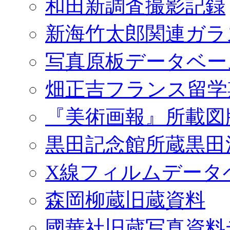
和田新調査撮影記録
新海竹太郎関連ガラ
写真原板データベー
畑正吉フランス留学
『美術画報』所載図
黒田記念館所蔵黒田
X線フィルムデータ
森岡柳蔵旧蔵資料
國華社旧蔵写真資料