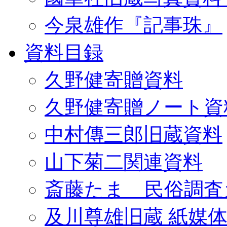
今泉雄作『記事珠』
資料目録
久野健寄贈資料
久野健寄贈ノート資
中村傳三郎旧蔵資料
山下菊二関連資料
斎藤たま 民俗調査
及川尊雄旧蔵 紙媒