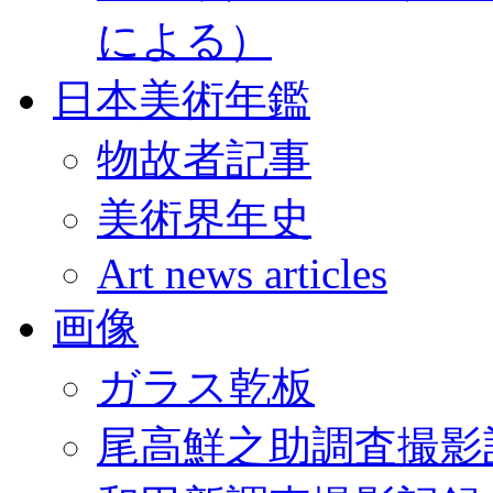
による）
日本美術年鑑
物故者記事
美術界年史
Art news articles
画像
ガラス乾板
尾高鮮之助調査撮影