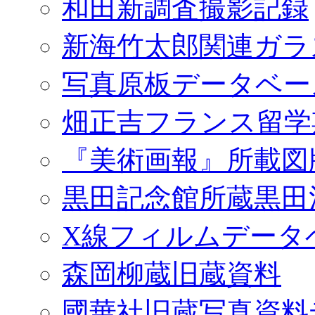
和田新調査撮影記録
新海竹太郎関連ガラ
写真原板データベー
畑正吉フランス留学
『美術画報』所載図
黒田記念館所蔵黒田
X線フィルムデータ
森岡柳蔵旧蔵資料
國華社旧蔵写真資料