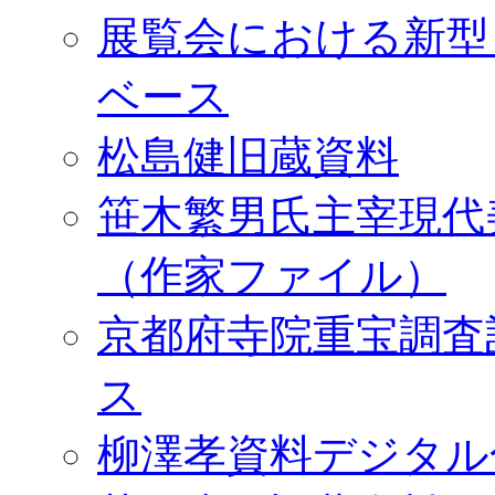
展覧会における新型
ベース
松島健旧蔵資料
笹木繁男氏主宰現代
（作家ファイル）
京都府寺院重宝調査
ス
柳澤孝資料デジタル