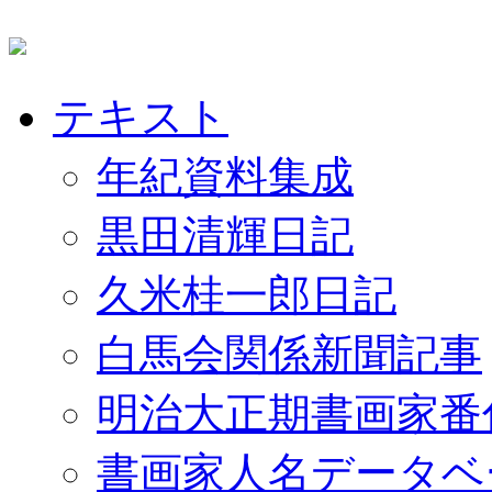
テキスト
年紀資料集成
黒田清輝日記
久米桂一郎日記
白馬会関係新聞記事
明治大正期書画家番
書画家人名データベ