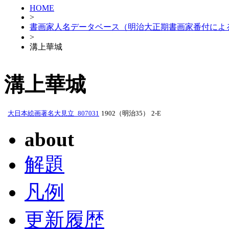
HOME
>
書画家人名データベース（明治大正期書画家番付によ
>
溝上華城
溝上華城
大日本絵画著名大見立_807031
1902（明治35）
2-E
about
解題
凡例
更新履歴