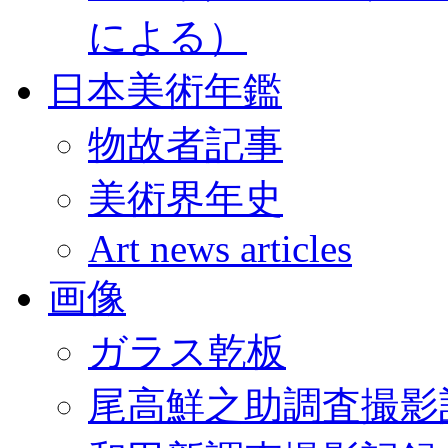
による）
日本美術年鑑
物故者記事
美術界年史
Art news articles
画像
ガラス乾板
尾高鮮之助調査撮影