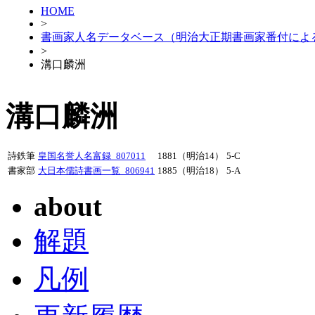
HOME
>
書画家人名データベース（明治大正期書画家番付によ
>
溝口麟洲
溝口麟洲
詩鉄筆
皇国名誉人名富録_807011
1881（明治14）
5-C
書家部
大日本儒詩書画一覧_806941
1885（明治18）
5-A
about
解題
凡例