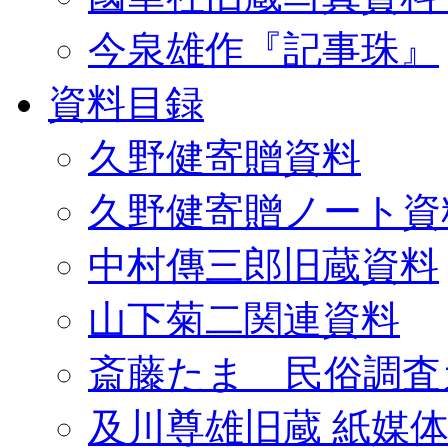
今泉雄作『記事珠』
資料目録
久野健寄贈資料
久野健寄贈ノート資
中村傳三郎旧蔵資料
山下菊二関連資料
斎藤たま 民俗調査
及川尊雄旧蔵 紙媒