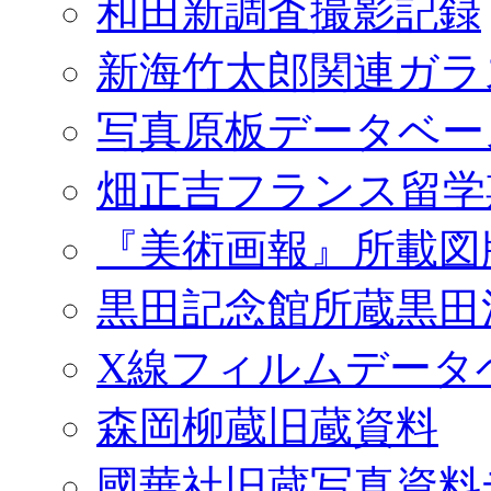
和田新調査撮影記録
新海竹太郎関連ガラ
写真原板データベー
畑正吉フランス留学
『美術画報』所載図
黒田記念館所蔵黒田
X線フィルムデータ
森岡柳蔵旧蔵資料
國華社旧蔵写真資料