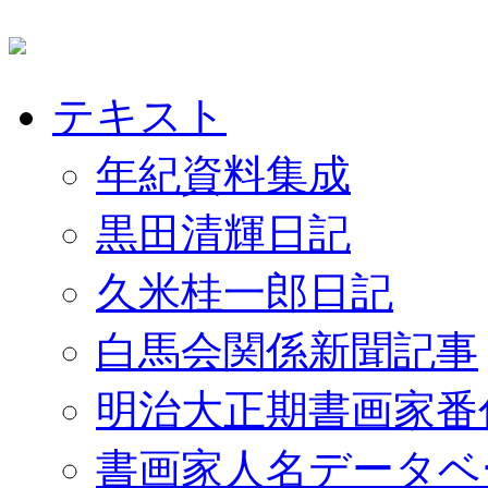
テキスト
年紀資料集成
黒田清輝日記
久米桂一郎日記
白馬会関係新聞記事
明治大正期書画家番
書画家人名データベ