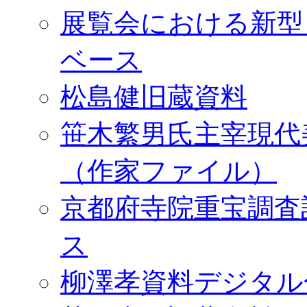
展覧会における新型
ベース
松島健旧蔵資料
笹木繁男氏主宰現代
（作家ファイル）
京都府寺院重宝調査
ス
柳澤孝資料デジタル