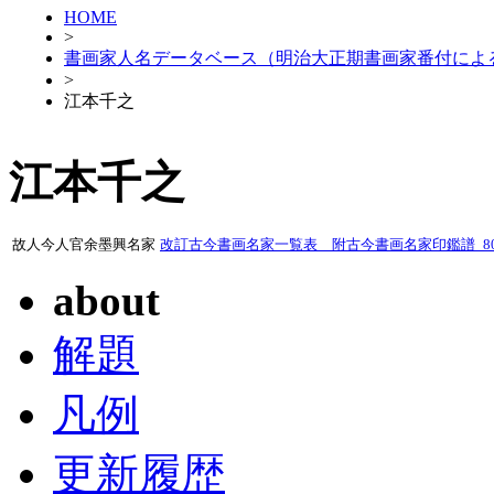
HOME
>
書画家人名データベース（明治大正期書画家番付によ
>
江本千之
江本千之
故人今人官余墨興名家
改訂古今書画名家一覧表 附古今書画名家印鑑譜_807
about
解題
凡例
更新履歴