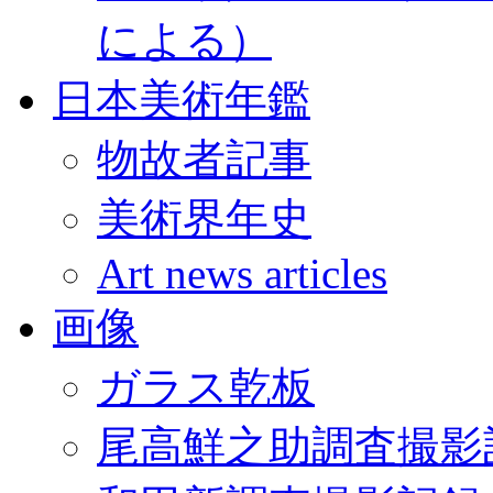
による）
日本美術年鑑
物故者記事
美術界年史
Art news articles
画像
ガラス乾板
尾高鮮之助調査撮影