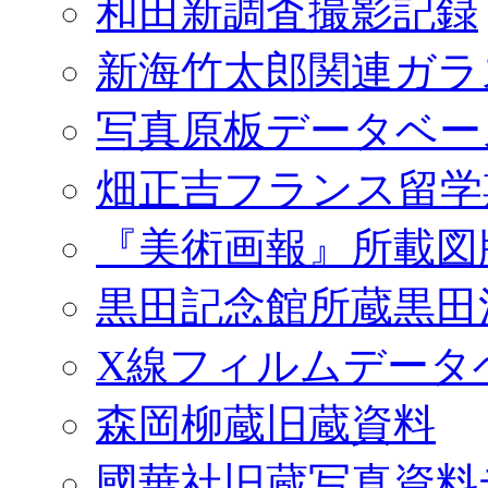
和田新調査撮影記録
新海竹太郎関連ガラ
写真原板データベー
畑正吉フランス留学
『美術画報』所載図
黒田記念館所蔵黒田
X線フィルムデータ
森岡柳蔵旧蔵資料
國華社旧蔵写真資料