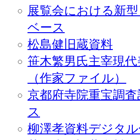
展覧会における新型
ベース
松島健旧蔵資料
笹木繁男氏主宰現代
（作家ファイル）
京都府寺院重宝調査
ス
柳澤孝資料デジタル