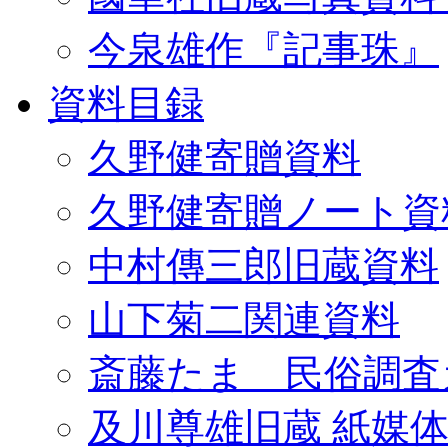
今泉雄作『記事珠』
資料目録
久野健寄贈資料
久野健寄贈ノート資
中村傳三郎旧蔵資料
山下菊二関連資料
斎藤たま 民俗調査
及川尊雄旧蔵 紙媒