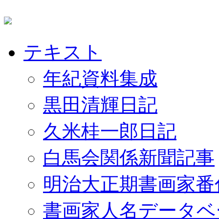
テキスト
年紀資料集成
黒田清輝日記
久米桂一郎日記
白馬会関係新聞記事
明治大正期書画家番
書画家人名データベ