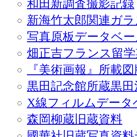
和田新調査撮影記録
新海竹太郎関連ガラ
写真原板データベー
畑正吉フランス留学
『美術画報』所載図
黒田記念館所蔵黒田
X線フィルムデータ
森岡柳蔵旧蔵資料
國華社旧蔵写真資料