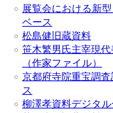
展覧会における新型
ベース
松島健旧蔵資料
笹木繁男氏主宰現代
（作家ファイル）
京都府寺院重宝調査
ス
柳澤孝資料デジタル