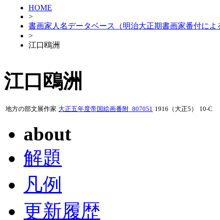
HOME
>
書画家人名データベース（明治大正期書画家番付によ
>
江口鴎洲
江口鴎洲
地方の部文展作家
大正五年度帝国絵画番附_807051
1916（大正5）
10-C
about
解題
凡例
更新履歴