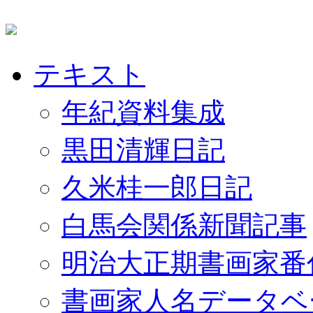
テキスト
年紀資料集成
黒田清輝日記
久米桂一郎日記
白馬会関係新聞記事
明治大正期書画家番
書画家人名データベ