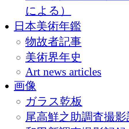
による）
日本美術年鑑
物故者記事
美術界年史
Art news articles
画像
ガラス乾板
尾高鮮之助調査撮影