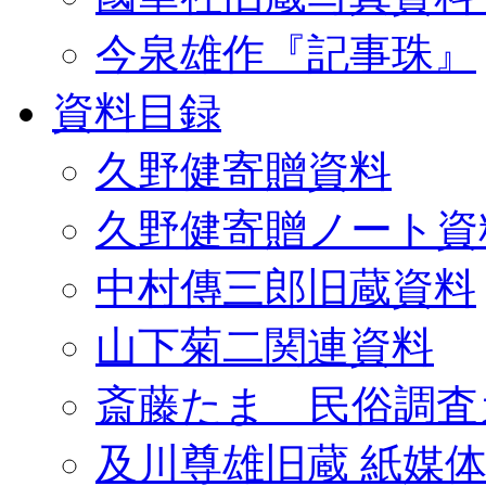
今泉雄作『記事珠』
資料目録
久野健寄贈資料
久野健寄贈ノート資
中村傳三郎旧蔵資料
山下菊二関連資料
斎藤たま 民俗調査
及川尊雄旧蔵 紙媒