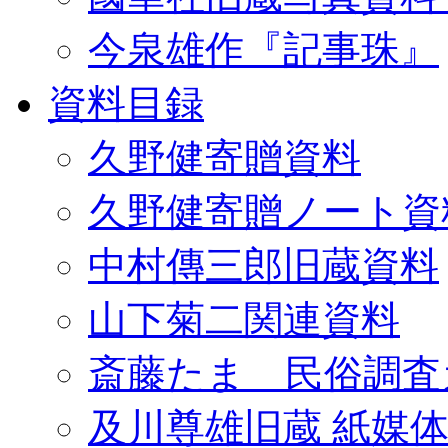
今泉雄作『記事珠』
資料目録
久野健寄贈資料
久野健寄贈ノート資
中村傳三郎旧蔵資料
山下菊二関連資料
斎藤たま 民俗調査
及川尊雄旧蔵 紙媒