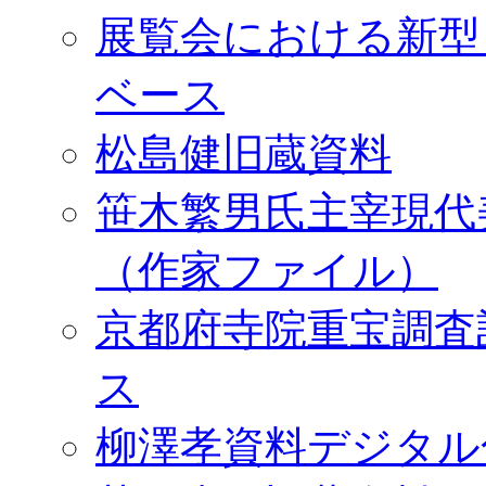
展覧会における新型
ベース
松島健旧蔵資料
笹木繁男氏主宰現代
（作家ファイル）
京都府寺院重宝調査
ス
柳澤孝資料デジタル