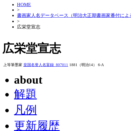
HOME
>
書画家人名データベース（明治大正期書画家番付によ
>
広栄堂宣志
広栄堂宣志
上等筆墨家
皇国名誉人名富録_807011
1881（明治14）
6-A
about
解題
凡例
更新履歴