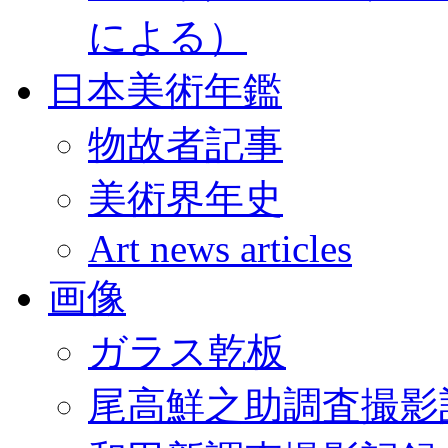
による）
日本美術年鑑
物故者記事
美術界年史
Art news articles
画像
ガラス乾板
尾高鮮之助調査撮影