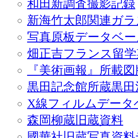
和田新調査撮影記録
新海竹太郎関連ガラ
写真原板データベー
畑正吉フランス留学
『美術画報』所載図
黒田記念館所蔵黒田
X線フィルムデータ
森岡柳蔵旧蔵資料
國華社旧蔵写真資料