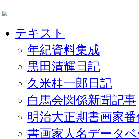
テキスト
年紀資料集成
黒田清輝日記
久米桂一郎日記
白馬会関係新聞記事
明治大正期書画家番
書画家人名データベ