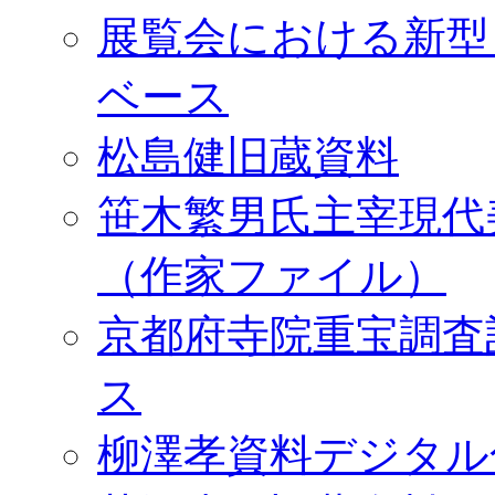
展覧会における新型
ベース
松島健旧蔵資料
笹木繁男氏主宰現代
（作家ファイル）
京都府寺院重宝調査
ス
柳澤孝資料デジタル