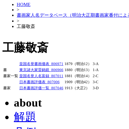
HOME
>
書画家人名データベース（明治大正期書画家番付によ
>
工藤敬斎
工藤敬斎
皇国名誉書画価表_806971
1879（明治12）
3-A
書
東京諸大家雷銘鏡_806966
1880（明治13）
1-A
書家一覧
皇国名誉人名富録_807011
1881（明治14）
2-C
日本書画評価表_807006
1909（明治42）
3-C
書家
日本書画評価一覧_807046
1913（大正2）
3-D
about
解題