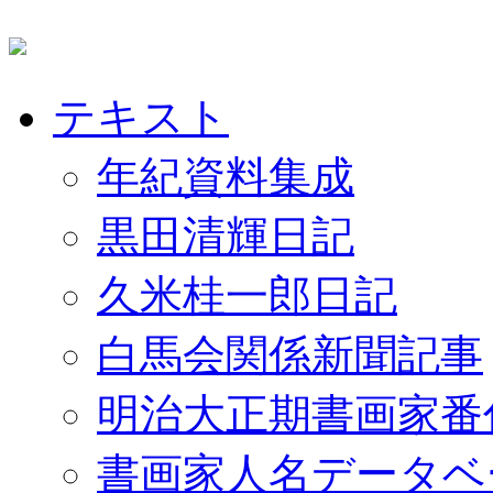
テキスト
年紀資料集成
黒田清輝日記
久米桂一郎日記
白馬会関係新聞記事
明治大正期書画家番
書画家人名データベ