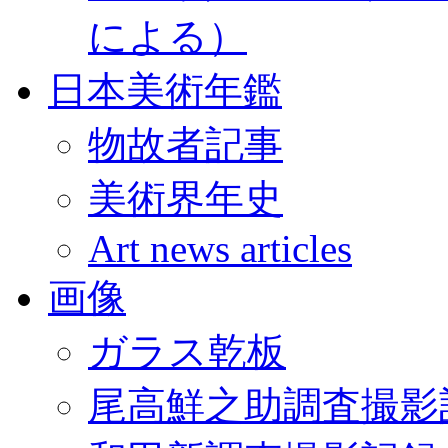
による）
日本美術年鑑
物故者記事
美術界年史
Art news articles
画像
ガラス乾板
尾高鮮之助調査撮影