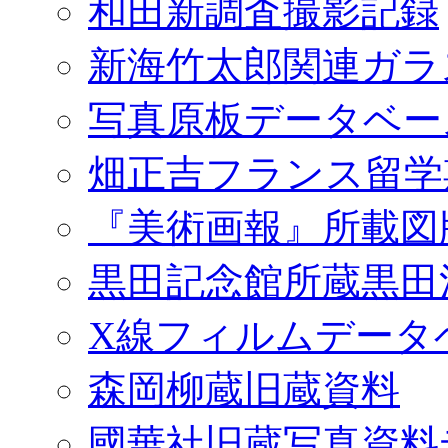
和田新調査撮影記録
新海竹太郎関連ガラ
写真原板データベー
畑正吉フランス留学
『美術画報』所載図
黒田記念館所蔵黒田
X線フィルムデータ
森岡柳蔵旧蔵資料
國華社旧蔵写真資料