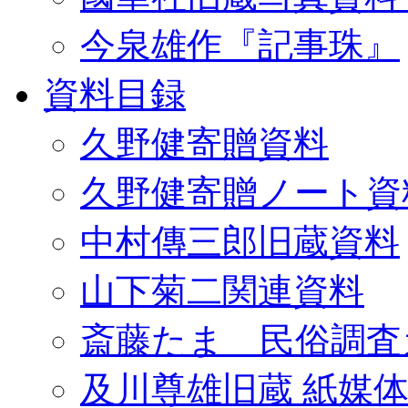
今泉雄作『記事珠』
資料目録
久野健寄贈資料
久野健寄贈ノート資
中村傳三郎旧蔵資料
山下菊二関連資料
斎藤たま 民俗調査
及川尊雄旧蔵 紙媒