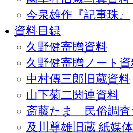
今泉雄作『記事珠』
資料目録
久野健寄贈資料
久野健寄贈ノート資
中村傳三郎旧蔵資料
山下菊二関連資料
斎藤たま 民俗調査
及川尊雄旧蔵 紙媒