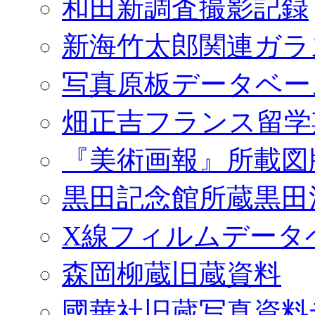
和田新調査撮影記録
新海竹太郎関連ガラ
写真原板データベー
畑正吉フランス留学
『美術画報』所載図
黒田記念館所蔵黒田
X線フィルムデータ
森岡柳蔵旧蔵資料
國華社旧蔵写真資料