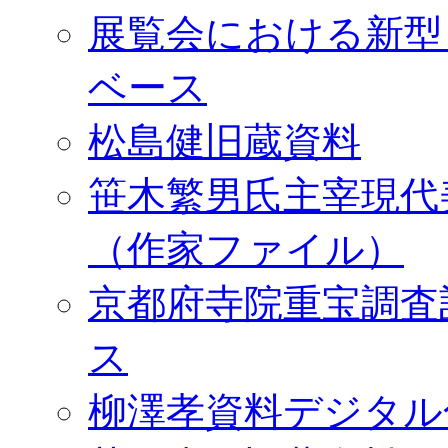
展覧会における新型
ベース
松島健旧蔵資料
笹木繁男氏主宰現代
（作家ファイル）
京都府寺院重宝調査
ス
柳澤孝資料デジタル