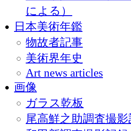
による）
日本美術年鑑
物故者記事
美術界年史
Art news articles
画像
ガラス乾板
尾高鮮之助調査撮影