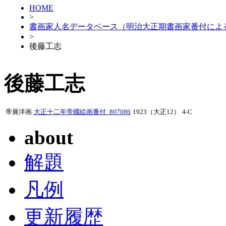
HOME
>
書画家人名データベース（明治大正期書画家番付によ
>
後藤工志
後藤工志
帝展洋画
大正十二年帝國絵画番付_807086
1923（大正12）
4-C
about
解題
凡例
更新履歴