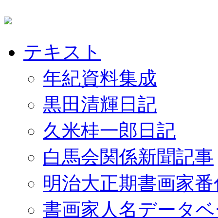
テキスト
年紀資料集成
黒田清輝日記
久米桂一郎日記
白馬会関係新聞記事
明治大正期書画家番
書画家人名データベ