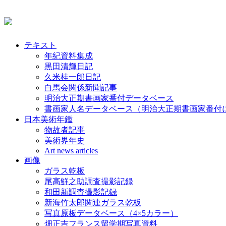
テキスト
年紀資料集成
黒田清輝日記
久米桂一郎日記
白馬会関係新聞記事
明治大正期書画家番付データベース
書画家人名データベース（明治大正期書画家番付
日本美術年鑑
物故者記事
美術界年史
Art news articles
画像
ガラス乾板
尾高鮮之助調査撮影記録
和田新調査撮影記録
新海竹太郎関連ガラス乾板
写真原板データベース（4×5カラー）
畑正吉フランス留学期写真資料