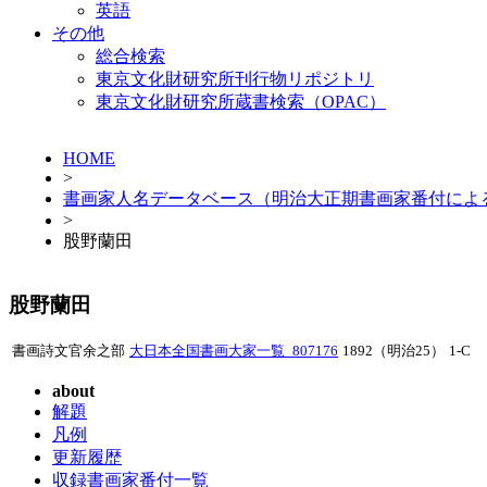
英語
その他
総合検索
東京文化財研究所刊行物リポジトリ
東京文化財研究所蔵書検索（OPAC）
HOME
>
書画家人名データベース（明治大正期書画家番付によ
>
股野蘭田
股野蘭田
書画詩文官余之部
大日本全国書画大家一覧_807176
1892（明治25）
1-C
about
解題
凡例
更新履歴
収録書画家番付一覧