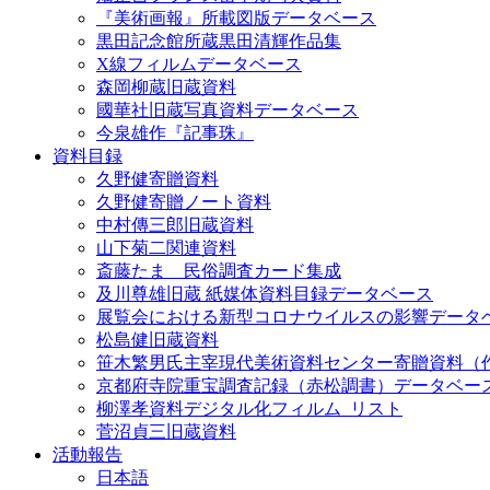
『美術画報』所載図版データベース
黒田記念館所蔵黒田清輝作品集
X線フィルムデータベース
森岡柳蔵旧蔵資料
國華社旧蔵写真資料データベース
今泉雄作『記事珠』
資料目録
久野健寄贈資料
久野健寄贈ノート資料
中村傳三郎旧蔵資料
山下菊二関連資料
斎藤たま 民俗調査カード集成
及川尊雄旧蔵 紙媒体資料目録データベース
展覧会における新型コロナウイルスの影響データ
松島健旧蔵資料
笹木繁男氏主宰現代美術資料センター寄贈資料（
京都府寺院重宝調査記録（赤松調書）データベー
柳澤孝資料デジタル化フィルム_リスト
菅沼貞三旧蔵資料
活動報告
日本語