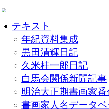
テキスト
年紀資料集成
黒田清輝日記
久米桂一郎日記
白馬会関係新聞記事
明治大正期書画家番
書画家人名データベ