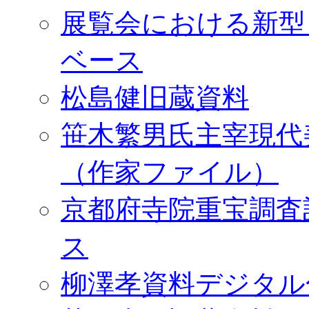
展覧会における新型
ベース
松島健旧蔵資料
笹木繁男氏主宰現代
（作家ファイル）
京都府寺院重宝調査
ス
柳澤孝資料デジタル