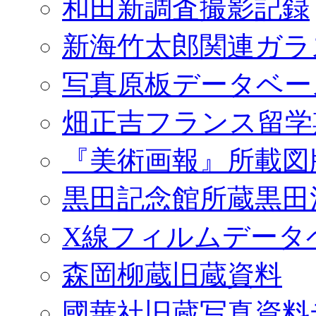
和田新調査撮影記録
新海竹太郎関連ガラ
写真原板データベー
畑正吉フランス留学
『美術画報』所載図
黒田記念館所蔵黒田
X線フィルムデータ
森岡柳蔵旧蔵資料
國華社旧蔵写真資料