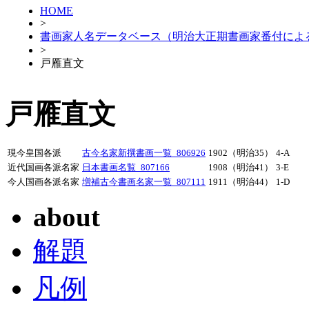
HOME
>
書画家人名データベース（明治大正期書画家番付によ
>
戸雁直文
戸雁直文
現今皇国各派
古今名家新撰書画一覧_806926
1902（明治35）
4-A
近代国画各派名家
日本書画名覧_807166
1908（明治41）
3-E
今人国画各派名家
増補古今書画名家一覧_807111
1911（明治44）
1-D
about
解題
凡例