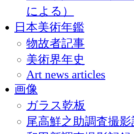
による）
日本美術年鑑
物故者記事
美術界年史
Art news articles
画像
ガラス乾板
尾高鮮之助調査撮影