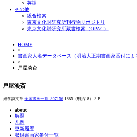
英語
その他
総合検索
東京文化財研究所刊行物リポジトリ
東京文化財研究所蔵書検索（OPAC）
HOME
>
書画家人名データベース（明治大正期書画家番付によ
>
戸屋淡斎
戸屋淡斎
経学詩文章
全国書画一覧_807156
1885（明治18）
3-B
about
解題
凡例
更新履歴
収録書画家番付一覧