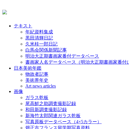
テキスト
年紀資料集成
黒田清輝日記
久米桂一郎日記
白馬会関係新聞記事
明治大正期書画家番付データベース
書画家人名データベース（明治大正期書画家番付
日本美術年鑑
物故者記事
美術界年史
Art news articles
画像
ガラス乾板
尾高鮮之助調査撮影記録
和田新調査撮影記録
新海竹太郎関連ガラス乾板
写真原板データベース（4×5カラー）
畑正吉フランス留学期写真資料