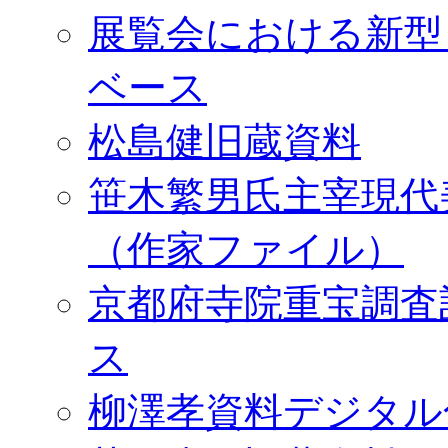
展覧会における新型
ベース
松島健旧蔵資料
笹木繁男氏主宰現代
（作家ファイル）
京都府寺院重宝調査
ス
柳澤孝資料デジタル