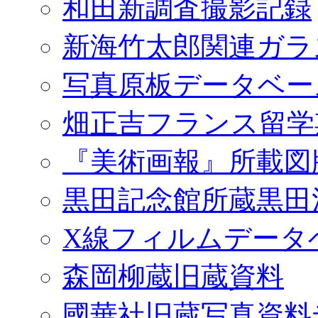
和田新調査撮影記録
新海竹太郎関連ガラ
写真原板データベー
畑正吉フランス留学
『美術画報』所載図
黒田記念館所蔵黒田
X線フィルムデータ
森岡柳蔵旧蔵資料
國華社旧蔵写真資料