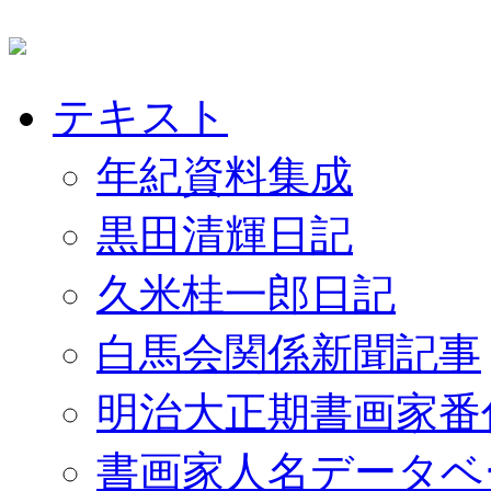
テキスト
年紀資料集成
黒田清輝日記
久米桂一郎日記
白馬会関係新聞記事
明治大正期書画家番
書画家人名データベ