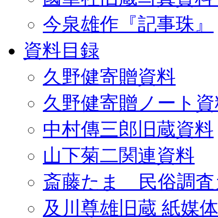
今泉雄作『記事珠』
資料目録
久野健寄贈資料
久野健寄贈ノート資
中村傳三郎旧蔵資料
山下菊二関連資料
斎藤たま 民俗調査
及川尊雄旧蔵 紙媒