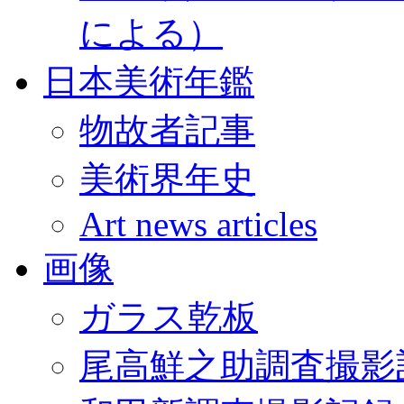
による）
日本美術年鑑
物故者記事
美術界年史
Art news articles
画像
ガラス乾板
尾高鮮之助調査撮影