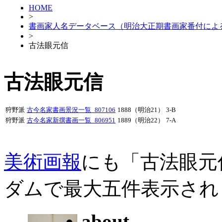
HOME
>
書画家人名データベース（明治大正期書画家番付によ
>
古法眼元信
古法眼元信
狩野派
古今名家書画景況一覧_807106
1888（明治21）
3-B
狩野派
古今名家新撰書画一覧_806951
1889（明治22）
7-A
美術画報
にも「古法眼元
ダムで最大五件表示され
about