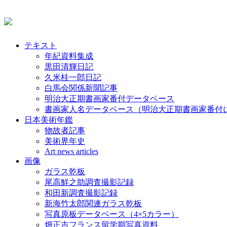
テキスト
年紀資料集成
黒田清輝日記
久米桂一郎日記
白馬会関係新聞記事
明治大正期書画家番付データベース
書画家人名データベース（明治大正期書画家番付
日本美術年鑑
物故者記事
美術界年史
Art news articles
画像
ガラス乾板
尾高鮮之助調査撮影記録
和田新調査撮影記録
新海竹太郎関連ガラス乾板
写真原板データベース（4×5カラー）
畑正吉フランス留学期写真資料