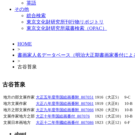
英語
その他
総合検索
東京文化財研究所刊行物リポジトリ
東京文化財研究所蔵書検索（OPAC）
HOME
>
書画家人名データベース（明治大正期書画家番付によ
>
古谷苔泉
古谷苔泉
地方の部文展作家
大正五年度帝国絵画番附_807051
1916（大正5）
9-C
地方文展作家
大正八年度帝国絵画番附_807061
1919（大正8）
10-B
地方之部文展作家
大正九年度帝国絵画番附_807066
1920（大正9）
10-B
文展作家地方之部
大正十年帝国絵画番付_807076
1921（大正10）
10-B
文展日本画地方
大正十二年帝國絵画番付_807086
1923（大正12）
6-F
about