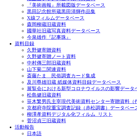
『美術画報』所載図版データベース
黒田記念館所蔵黒田清輝作品集
X線フィルムデータベース
森岡柳蔵旧蔵資料
國華社旧蔵写真資料データベース
今泉雄作『記事珠』
資料目録
久野健寄贈資料
久野健寄贈ノート資料
中村傳三郎旧蔵資料
山下菊二関連資料
斎藤たま 民俗調査カード集成
及川尊雄旧蔵 紙媒体資料目録データベース
展覧会における新型コロナウイルスの影響データ
松島健旧蔵資料
笹木繁男氏主宰現代美術資料センター寄贈資料（
京都府寺院重宝調査記録（赤松調書）データベー
柳澤孝資料デジタル化フィルム_リスト
菅沼貞三旧蔵資料
活動報告
日本語