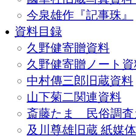
今泉雄作『記事珠』
資料目録
久野健寄贈資料
久野健寄贈ノート資
中村傳三郎旧蔵資料
山下菊二関連資料
斎藤たま 民俗調査
及川尊雄旧蔵 紙媒