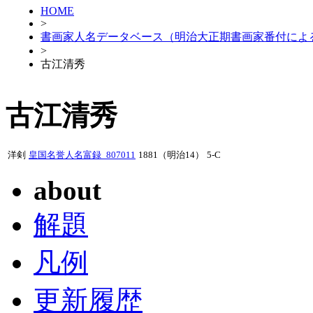
HOME
>
書画家人名データベース（明治大正期書画家番付によ
>
古江清秀
古江清秀
洋剣
皇国名誉人名富録_807011
1881（明治14）
5-C
about
解題
凡例
更新履歴