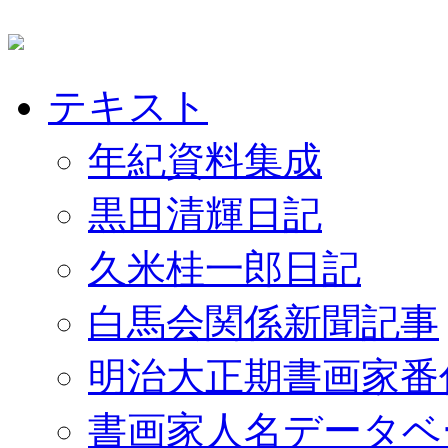
テキスト
年紀資料集成
黒田清輝日記
久米桂一郎日記
白馬会関係新聞記事
明治大正期書画家番
書画家人名データベ