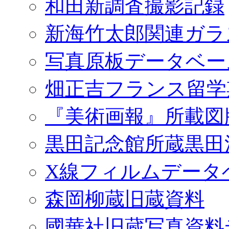
和田新調査撮影記録
新海竹太郎関連ガラ
写真原板データベー
畑正吉フランス留学
『美術画報』所載図
黒田記念館所蔵黒田
X線フィルムデータ
森岡柳蔵旧蔵資料
國華社旧蔵写真資料