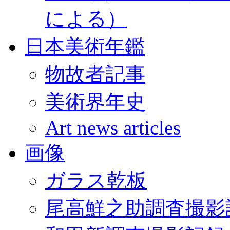
による）
日本美術年鑑
物故者記事
美術界年史
Art news articles
画像
ガラス乾板
尾高鮮之助調査撮影