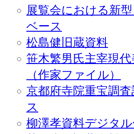
展覧会における新型
ベース
松島健旧蔵資料
笹木繁男氏主宰現代
（作家ファイル）
京都府寺院重宝調査
ス
柳澤孝資料デジタル