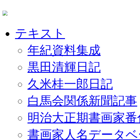
テキスト
年紀資料集成
黒田清輝日記
久米桂一郎日記
白馬会関係新聞記事
明治大正期書画家番
書画家人名データベ