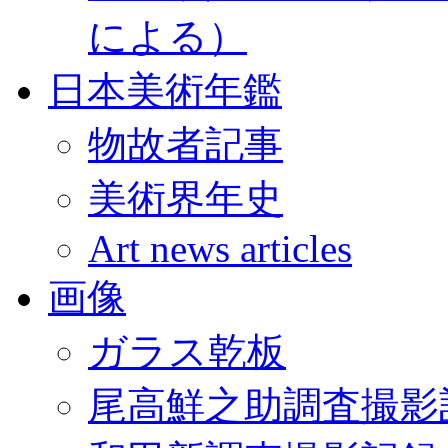
による）
日本美術年鑑
物故者記事
美術界年史
Art news articles
画像
ガラス乾板
尾高鮮之助調査撮影