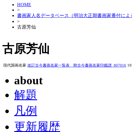
HOME
>
書画家人名データベース（明治大正期書画家番付によ
>
古原芳仙
古原芳仙
現代国画名家
改訂古今書画名家一覧表 附古今書画名家印鑑譜_807016
1
about
解題
凡例
更新履歴