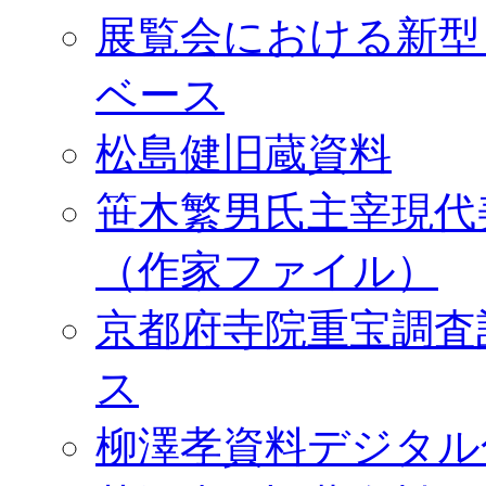
展覧会における新型
ベース
松島健旧蔵資料
笹木繁男氏主宰現代
（作家ファイル）
京都府寺院重宝調査
ス
柳澤孝資料デジタル