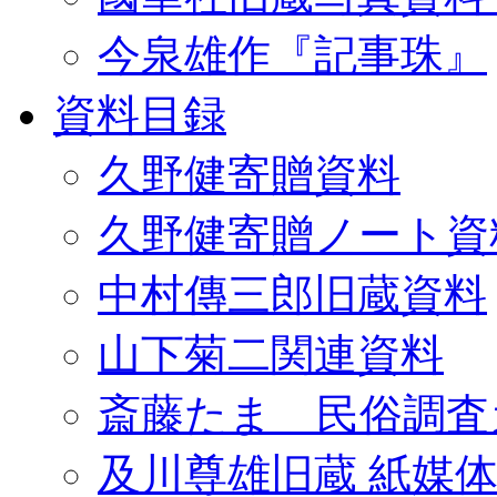
今泉雄作『記事珠』
資料目録
久野健寄贈資料
久野健寄贈ノート資
中村傳三郎旧蔵資料
山下菊二関連資料
斎藤たま 民俗調査
及川尊雄旧蔵 紙媒