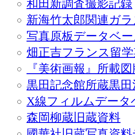
和田新調査撮影記録
新海竹太郎関連ガラ
写真原板データベー
畑正吉フランス留学
『美術画報』所載図
黒田記念館所蔵黒田
X線フィルムデータ
森岡柳蔵旧蔵資料
國華社旧蔵写真資料