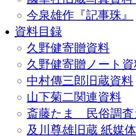
今泉雄作『記事珠』
資料目録
久野健寄贈資料
久野健寄贈ノート資
中村傳三郎旧蔵資料
山下菊二関連資料
斎藤たま 民俗調査
及川尊雄旧蔵 紙媒