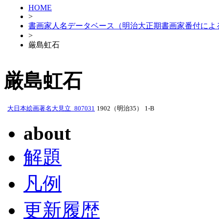
HOME
>
書画家人名データベース（明治大正期書画家番付によ
>
厳島虹石
厳島虹石
大日本絵画著名大見立_807031
1902（明治35）
1-B
about
解題
凡例
更新履歴