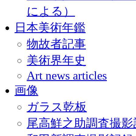
による）
日本美術年鑑
物故者記事
美術界年史
Art news articles
画像
ガラス乾板
尾高鮮之助調査撮影