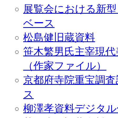
展覧会における新型
ベース
松島健旧蔵資料
笹木繁男氏主宰現代
（作家ファイル）
京都府寺院重宝調査
ス
柳澤孝資料デジタル