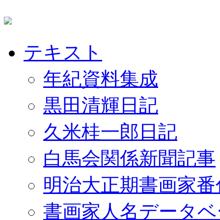
テキスト
年紀資料集成
黒田清輝日記
久米桂一郎日記
白馬会関係新聞記事
明治大正期書画家番
書画家人名データベ