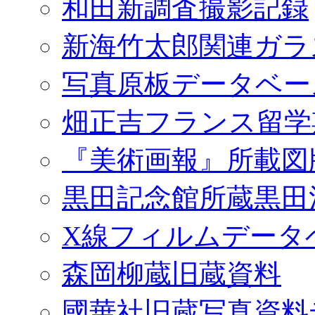
和田新調査撮影記録
新海竹太郎関連ガラ
写真原板データベー
畑正吉フランス留学
『美術画報』所載図
黒田記念館所蔵黒田
X線フィルムデータ
森岡柳蔵旧蔵資料
國華社旧蔵写真資料