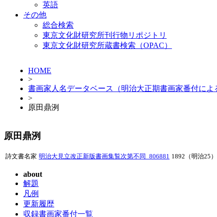
英語
その他
総合検索
東京文化財研究所刊行物リポジトリ
東京文化財研究所蔵書検索（OPAC）
HOME
>
書画家人名データベース（明治大正期書画家番付によ
>
原田鼎洌
原田鼎洌
詩文書名家
明治大見立改正新版書画集覧次第不同_806881
1892（明治25）
about
解題
凡例
更新履歴
収録書画家番付一覧