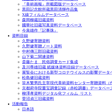
『美術画報』所載図版データベース
黒田記念館所蔵黒田清輝作品集
X線フィルムデータベース
森岡柳蔵旧蔵資料
國華社旧蔵写真資料データベース
今泉雄作『記事珠』
資料目録
久野健寄贈資料
久野健寄贈ノート資料
中村傳三郎旧蔵資料
山下菊二関連資料
斎藤たま 民俗調査カード集成
及川尊雄旧蔵 紙媒体資料目録データベース
展覧会における新型コロナウイルスの影響データ
松島健旧蔵資料
笹木繁男氏主宰現代美術資料センター寄贈資料（
京都府寺院重宝調査記録（赤松調書）データベー
柳澤孝資料デジタル化フィルム_リスト
菅沼貞三旧蔵資料
活動報告
日本語