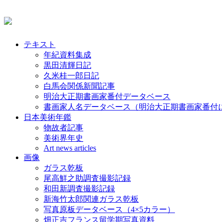
テキスト
年紀資料集成
黒田清輝日記
久米桂一郎日記
白馬会関係新聞記事
明治大正期書画家番付データベース
書画家人名データベース（明治大正期書画家番付
日本美術年鑑
物故者記事
美術界年史
Art news articles
画像
ガラス乾板
尾高鮮之助調査撮影記録
和田新調査撮影記録
新海竹太郎関連ガラス乾板
写真原板データベース（4×5カラー）
畑正吉フランス留学期写真資料