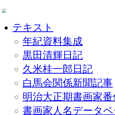
テキスト
年紀資料集成
黒田清輝日記
久米桂一郎日記
白馬会関係新聞記事
明治大正期書画家番
書画家人名データベ