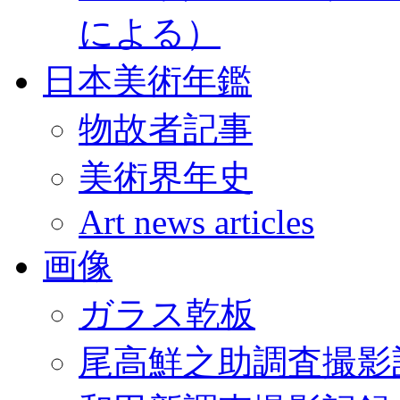
による）
日本美術年鑑
物故者記事
美術界年史
Art news articles
画像
ガラス乾板
尾高鮮之助調査撮影