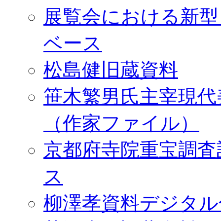
展覧会における新型
ベース
松島健旧蔵資料
笹木繁男氏主宰現代
（作家ファイル）
京都府寺院重宝調査
ス
柳澤孝資料デジタル