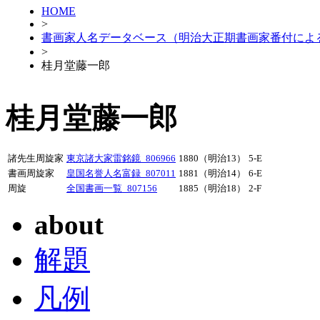
HOME
>
書画家人名データベース（明治大正期書画家番付によ
>
桂月堂藤一郎
桂月堂藤一郎
諸先生周旋家
東京諸大家雷銘鏡_806966
1880（明治13）
5-E
書画周旋家
皇国名誉人名富録_807011
1881（明治14）
6-E
周旋
全国書画一覧_807156
1885（明治18）
2-F
about
解題
凡例