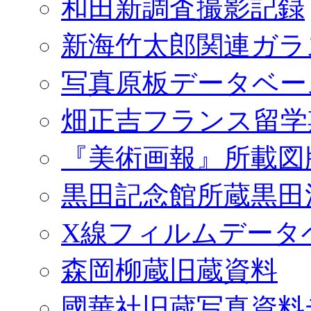
和田新調査撮影記録
新海竹太郎関連ガラ
写真原板データベー
畑正吉フランス留学
『美術画報』所載図
黒田記念館所蔵黒田
X線フィルムデータ
森岡柳蔵旧蔵資料
國華社旧蔵写真資料