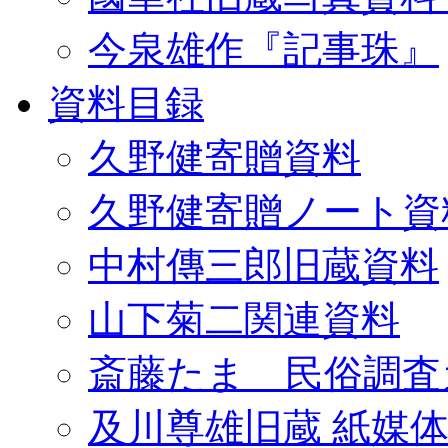
今泉雄作『記事珠』
資料目録
久野健寄贈資料
久野健寄贈ノート資
中村傳三郎旧蔵資料
山下菊二関連資料
斎藤たま 民俗調査
及川尊雄旧蔵 紙媒