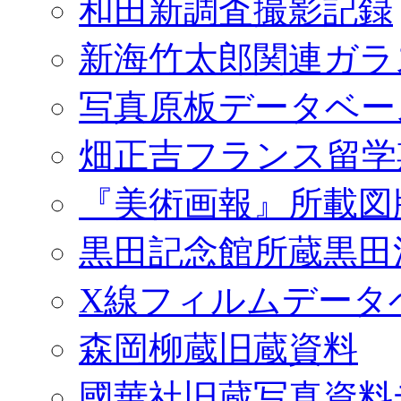
和田新調査撮影記録
新海竹太郎関連ガラ
写真原板データベー
畑正吉フランス留学
『美術画報』所載図
黒田記念館所蔵黒田
X線フィルムデータ
森岡柳蔵旧蔵資料
國華社旧蔵写真資料