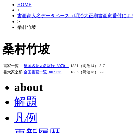
HOME
>
書画家人名データベース（明治大正期書画家番付によ
>
桑村竹坡
桑村竹坡
書家一覧
皇国名誉人名富録_807011
1881（明治14）
3-C
書大家之部
全国書画一覧_807156
1885（明治18）
2-C
about
解題
凡例