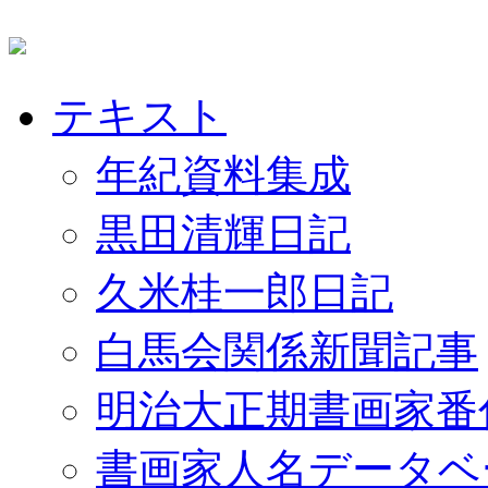
テキスト
年紀資料集成
黒田清輝日記
久米桂一郎日記
白馬会関係新聞記事
明治大正期書画家番
書画家人名データベ