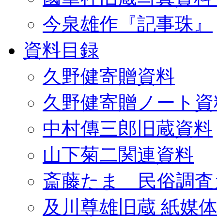
今泉雄作『記事珠』
資料目録
久野健寄贈資料
久野健寄贈ノート資
中村傳三郎旧蔵資料
山下菊二関連資料
斎藤たま 民俗調査
及川尊雄旧蔵 紙媒