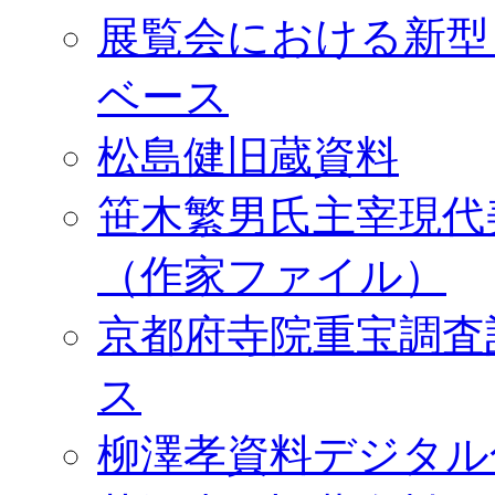
展覧会における新型
ベース
松島健旧蔵資料
笹木繁男氏主宰現代
（作家ファイル）
京都府寺院重宝調査
ス
柳澤孝資料デジタル