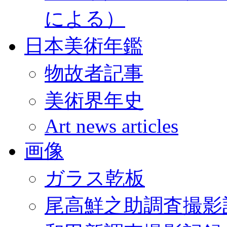
による）
日本美術年鑑
物故者記事
美術界年史
Art news articles
画像
ガラス乾板
尾高鮮之助調査撮影