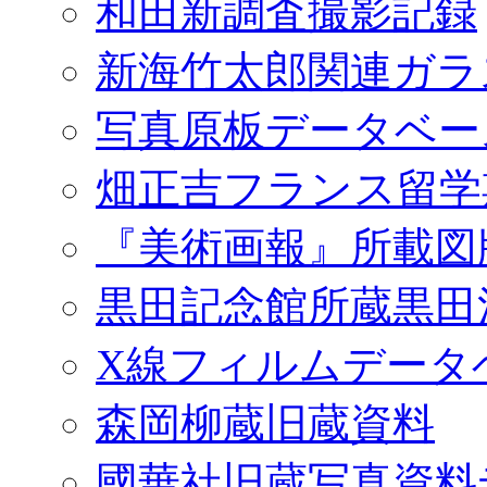
和田新調査撮影記録
新海竹太郎関連ガラ
写真原板データベー
畑正吉フランス留学
『美術画報』所載図
黒田記念館所蔵黒田
X線フィルムデータ
森岡柳蔵旧蔵資料
國華社旧蔵写真資料