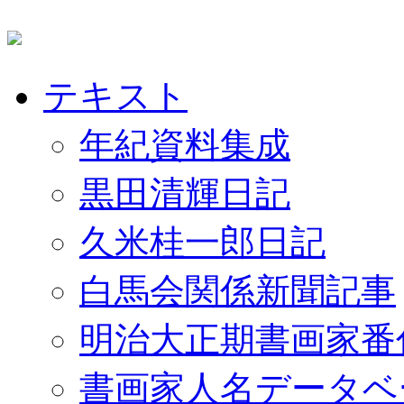
テキスト
年紀資料集成
黒田清輝日記
久米桂一郎日記
白馬会関係新聞記事
明治大正期書画家番
書画家人名データベ