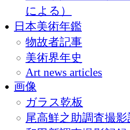
による）
日本美術年鑑
物故者記事
美術界年史
Art news articles
画像
ガラス乾板
尾高鮮之助調査撮影