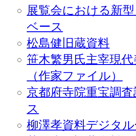
展覧会における新型
ベース
松島健旧蔵資料
笹木繁男氏主宰現代
（作家ファイル）
京都府寺院重宝調査
ス
柳澤孝資料デジタル