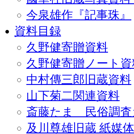
今泉雄作『記事珠』
資料目録
久野健寄贈資料
久野健寄贈ノート資
中村傳三郎旧蔵資料
山下菊二関連資料
斎藤たま 民俗調査
及川尊雄旧蔵 紙媒