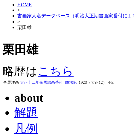
HOME
>
書画家人名データベース（明治大正期書画家番付によ
>
栗田雄
栗田雄
略歴は
こちら
帝展洋画
大正十二年帝國絵画番付_807086
1923（大正12）
4-E
about
解題
凡例