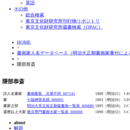
英語
その他
総合検索
東京文化財研究所刊行物リポジトリ
東京文化財研究所蔵書検索（OPAC）
HOME
>
書画家人名データベース（明治大正期書画家番付によ
>
隈部恭斎
隈部恭斎
詩人名書家
書画集覧 次第不同_807141
1889（明治22）
1-D
書
七福神雷名競_806991
1893（明治26）
3-D
書家之部
明治大見立改正新版書画一覧表_806886
1895（明治28）
2-C
還暦以上大家
東京専門書画大家一覧表_806986
1899（明治32）
5-C
about
解題