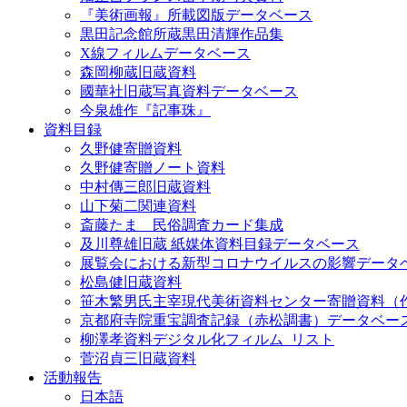
『美術画報』所載図版データベース
黒田記念館所蔵黒田清輝作品集
X線フィルムデータベース
森岡柳蔵旧蔵資料
國華社旧蔵写真資料データベース
今泉雄作『記事珠』
資料目録
久野健寄贈資料
久野健寄贈ノート資料
中村傳三郎旧蔵資料
山下菊二関連資料
斎藤たま 民俗調査カード集成
及川尊雄旧蔵 紙媒体資料目録データベース
展覧会における新型コロナウイルスの影響データ
松島健旧蔵資料
笹木繁男氏主宰現代美術資料センター寄贈資料（
京都府寺院重宝調査記録（赤松調書）データベー
柳澤孝資料デジタル化フィルム_リスト
菅沼貞三旧蔵資料
活動報告
日本語