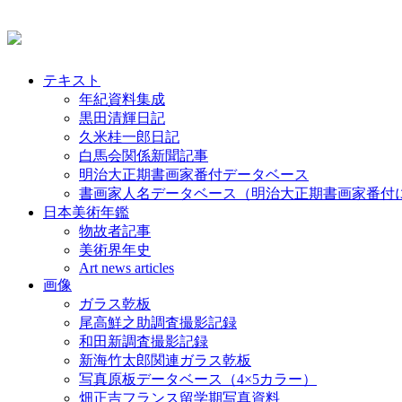
テキスト
年紀資料集成
黒田清輝日記
久米桂一郎日記
白馬会関係新聞記事
明治大正期書画家番付データベース
書画家人名データベース（明治大正期書画家番付
日本美術年鑑
物故者記事
美術界年史
Art news articles
画像
ガラス乾板
尾高鮮之助調査撮影記録
和田新調査撮影記録
新海竹太郎関連ガラス乾板
写真原板データベース（4×5カラー）
畑正吉フランス留学期写真資料