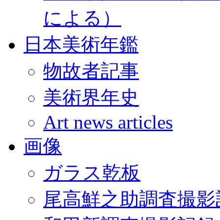
による）
日本美術年鑑
物故者記事
美術界年史
Art news articles
画像
ガラス乾板
尾高鮮之助調査撮影