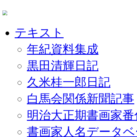
テキスト
年紀資料集成
黒田清輝日記
久米桂一郎日記
白馬会関係新聞記事
明治大正期書画家番
書画家人名データベ