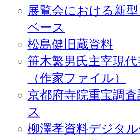
展覧会における新型
ベース
松島健旧蔵資料
笹木繁男氏主宰現代
（作家ファイル）
京都府寺院重宝調査
ス
柳澤孝資料デジタル