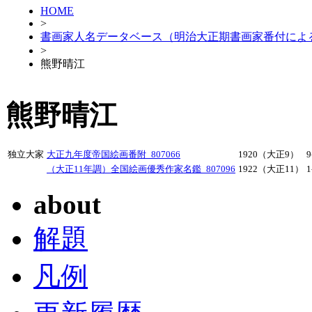
HOME
>
書画家人名データベース（明治大正期書画家番付によ
>
熊野晴江
熊野晴江
独立大家
大正九年度帝国絵画番附_807066
1920（大正9）
9
（大正11年調）全国絵画優秀作家名鑑_807096
1922（大正11）
1
about
解題
凡例