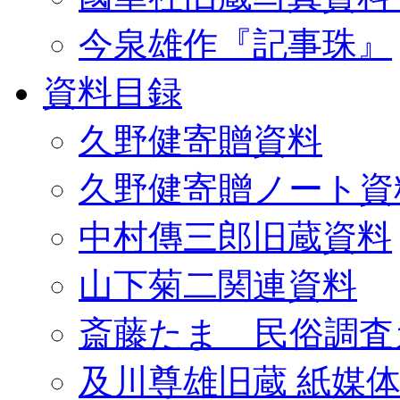
今泉雄作『記事珠』
資料目録
久野健寄贈資料
久野健寄贈ノート資
中村傳三郎旧蔵資料
山下菊二関連資料
斎藤たま 民俗調査
及川尊雄旧蔵 紙媒