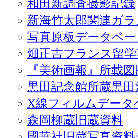
和田新調査撮影記録
新海竹太郎関連ガラ
写真原板データベー
畑正吉フランス留学
『美術画報』所載図
黒田記念館所蔵黒田
X線フィルムデータ
森岡柳蔵旧蔵資料
國華社旧蔵写真資料