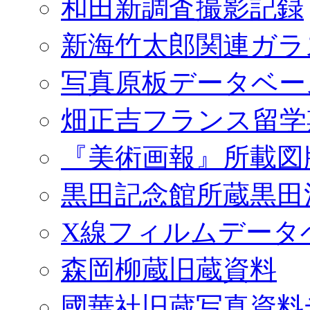
和田新調査撮影記録
新海竹太郎関連ガラ
写真原板データベー
畑正吉フランス留学
『美術画報』所載図
黒田記念館所蔵黒田
X線フィルムデータ
森岡柳蔵旧蔵資料
國華社旧蔵写真資料