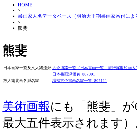
HOME
>
書画家人名データベース（明治大正期書画家番付によ
>
熊斐
熊斐
日本画家一覧及文人諸流派
古今博識一覧（日本書画一覧、流行浮世絵画人）_
日本書画評価表_807001
故人南北画各派名家
増補古今書画名家一覧_807111
美術画報
にも「熊斐」が
最大五件表示されます）