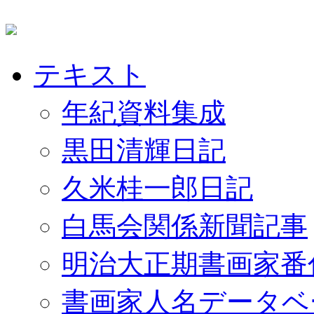
テキスト
年紀資料集成
黒田清輝日記
久米桂一郎日記
白馬会関係新聞記事
明治大正期書画家番
書画家人名データベ