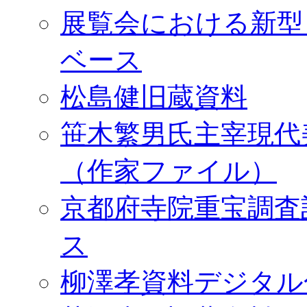
展覧会における新型
ベース
松島健旧蔵資料
笹木繁男氏主宰現代
（作家ファイル）
京都府寺院重宝調査
ス
柳澤孝資料デジタル