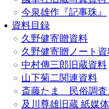
今泉雄作『記事珠』
資料目録
久野健寄贈資料
久野健寄贈ノート資
中村傳三郎旧蔵資料
山下菊二関連資料
斎藤たま 民俗調査
及川尊雄旧蔵 紙媒