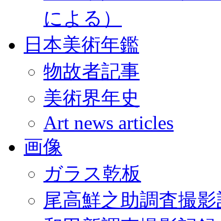
による）
日本美術年鑑
物故者記事
美術界年史
Art news articles
画像
ガラス乾板
尾高鮮之助調査撮影