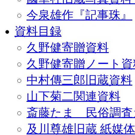
今泉雄作『記事珠』
資料目録
久野健寄贈資料
久野健寄贈ノート資
中村傳三郎旧蔵資料
山下菊二関連資料
斎藤たま 民俗調査
及川尊雄旧蔵 紙媒