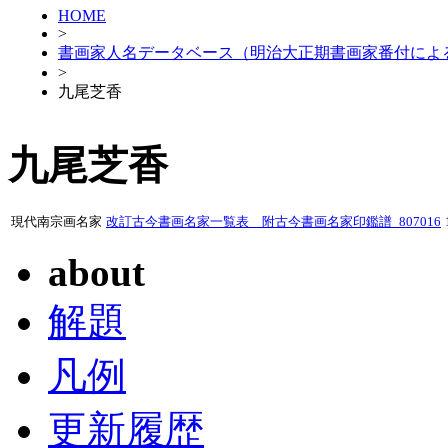
HOME
>
書画家人名データベース（明治大正期書画家番付によ
>
九尾芝香
九尾芝香
現代南宗画名家
改訂古今書画名家一覧表 附古今書画名家印鑑譜_807016
about
解題
凡例
更新履歴