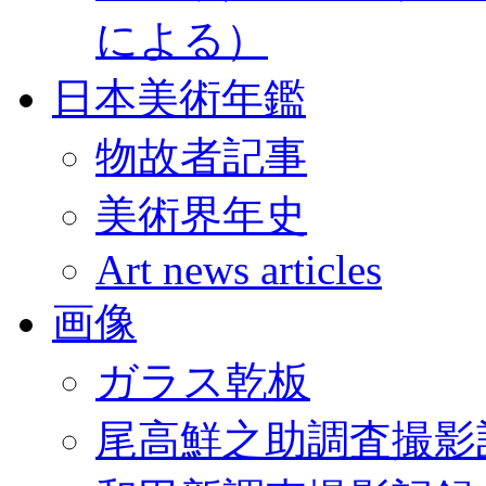
による）
日本美術年鑑
物故者記事
美術界年史
Art news articles
画像
ガラス乾板
尾高鮮之助調査撮影