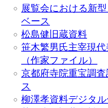
展覧会における新型
ベース
松島健旧蔵資料
笹木繁男氏主宰現代
（作家ファイル）
京都府寺院重宝調査
ス
柳澤孝資料デジタル