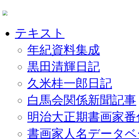
テキスト
年紀資料集成
黒田清輝日記
久米桂一郎日記
白馬会関係新聞記事
明治大正期書画家番
書画家人名データベ