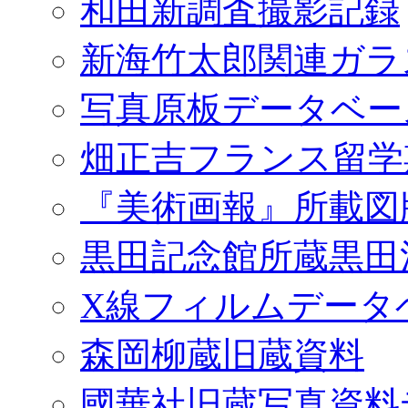
和田新調査撮影記録
新海竹太郎関連ガラ
写真原板データベー
畑正吉フランス留学
『美術画報』所載図
黒田記念館所蔵黒田
X線フィルムデータ
森岡柳蔵旧蔵資料
國華社旧蔵写真資料