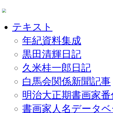
テキスト
年紀資料集成
黒田清輝日記
久米桂一郎日記
白馬会関係新聞記事
明治大正期書画家番
書画家人名データベ