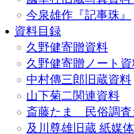
今泉雄作『記事珠』
資料目録
久野健寄贈資料
久野健寄贈ノート資
中村傳三郎旧蔵資料
山下菊二関連資料
斎藤たま 民俗調査
及川尊雄旧蔵 紙媒