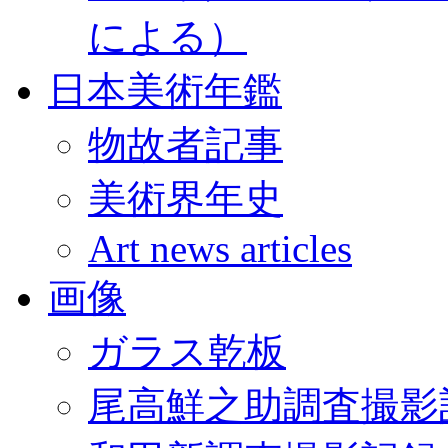
による）
日本美術年鑑
物故者記事
美術界年史
Art news articles
画像
ガラス乾板
尾高鮮之助調査撮影