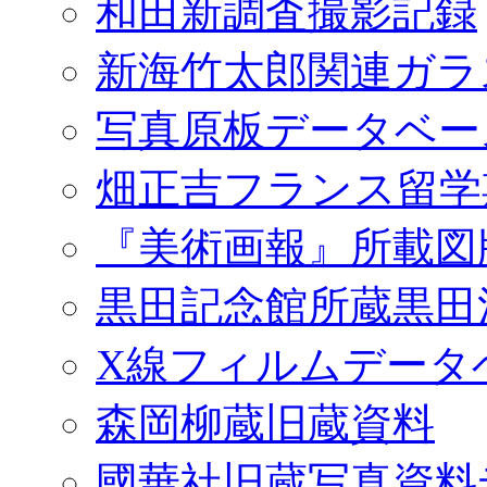
和田新調査撮影記録
新海竹太郎関連ガラ
写真原板データベー
畑正吉フランス留学
『美術画報』所載図
黒田記念館所蔵黒田
X線フィルムデータ
森岡柳蔵旧蔵資料
國華社旧蔵写真資料