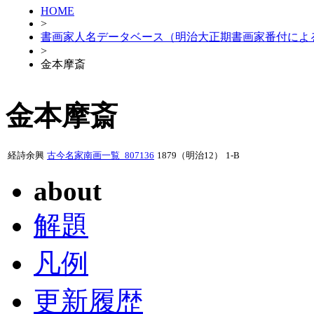
HOME
>
書画家人名データベース（明治大正期書画家番付によ
>
金本摩斎
金本摩斎
経詩余興
古今名家南画一覧_807136
1879（明治12）
1-B
about
解題
凡例
更新履歴