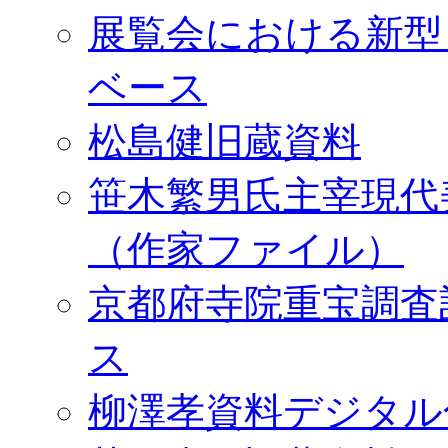
展覧会における新型
ベース
松島健旧蔵資料
笹木繁男氏主宰現代
（作家ファイル）
京都府寺院重宝調査
ス
柳澤孝資料デジタル