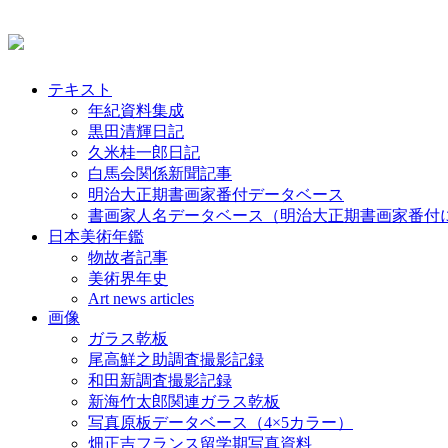
テキスト
年紀資料集成
黒田清輝日記
久米桂一郎日記
白馬会関係新聞記事
明治大正期書画家番付データベース
書画家人名データベース（明治大正期書画家番付
日本美術年鑑
物故者記事
美術界年史
Art news articles
画像
ガラス乾板
尾高鮮之助調査撮影記録
和田新調査撮影記録
新海竹太郎関連ガラス乾板
写真原板データベース（4×5カラー）
畑正吉フランス留学期写真資料