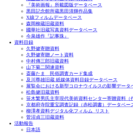
『美術画報』所載図版データベース
黒田記念館所蔵黒田清輝作品集
X線フィルムデータベース
森岡柳蔵旧蔵資料
國華社旧蔵写真資料データベース
今泉雄作『記事珠』
資料目録
久野健寄贈資料
久野健寄贈ノート資料
中村傳三郎旧蔵資料
山下菊二関連資料
斎藤たま 民俗調査カード集成
及川尊雄旧蔵 紙媒体資料目録データベース
展覧会における新型コロナウイルスの影響データ
松島健旧蔵資料
笹木繁男氏主宰現代美術資料センター寄贈資料（
京都府寺院重宝調査記録（赤松調書）データベー
柳澤孝資料デジタル化フィルム_リスト
菅沼貞三旧蔵資料
活動報告
日本語