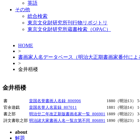
英語
その他
総合検索
東京文化財研究所刊行物リポジトリ
東京文化財研究所蔵書検索（OPAC）
HOME
>
書画家人名データベース（明治大正期書画家番付によ
>
金井梧楼
金井梧楼
書
皇国名誉書画人名録_806906
1880（明治13）
5
官余遊戯
皇国名誉人名富録_807011
1881（明治14）
1
書之部
明治廿二年改正新版書画名家一覧_806901
1889（明治22）
3
詩文書歌之部
明治諸大家書画人名一覧次第不同_806891
1890（明治23）
1
about
解題