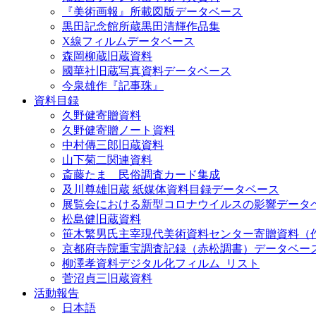
『美術画報』所載図版データベース
黒田記念館所蔵黒田清輝作品集
X線フィルムデータベース
森岡柳蔵旧蔵資料
國華社旧蔵写真資料データベース
今泉雄作『記事珠』
資料目録
久野健寄贈資料
久野健寄贈ノート資料
中村傳三郎旧蔵資料
山下菊二関連資料
斎藤たま 民俗調査カード集成
及川尊雄旧蔵 紙媒体資料目録データベース
展覧会における新型コロナウイルスの影響データ
松島健旧蔵資料
笹木繁男氏主宰現代美術資料センター寄贈資料（
京都府寺院重宝調査記録（赤松調書）データベー
柳澤孝資料デジタル化フィルム_リスト
菅沼貞三旧蔵資料
活動報告
日本語