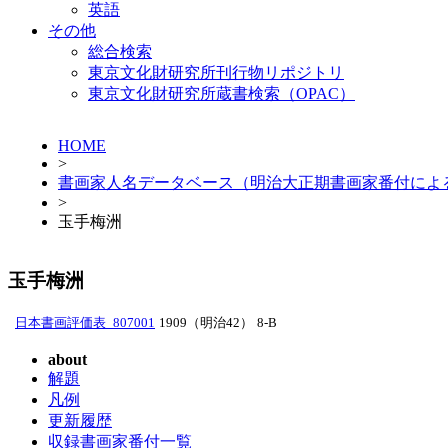
英語
その他
総合検索
東京文化財研究所刊行物リポジトリ
東京文化財研究所蔵書検索（OPAC）
HOME
>
書画家人名データベース（明治大正期書画家番付によ
>
玉手梅洲
玉手梅洲
日本書画評価表_807001
1909（明治42）
8-B
about
解題
凡例
更新履歴
収録書画家番付一覧