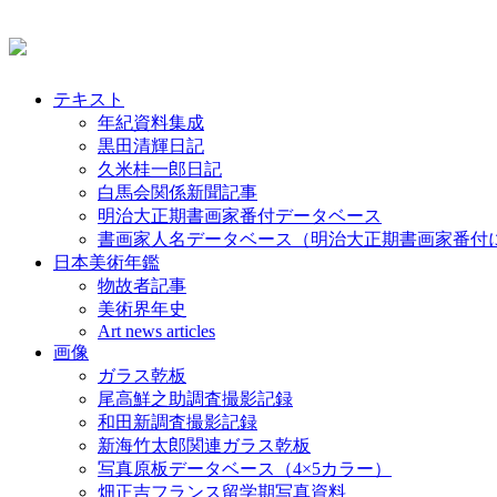
テキスト
年紀資料集成
黒田清輝日記
久米桂一郎日記
白馬会関係新聞記事
明治大正期書画家番付データベース
書画家人名データベース（明治大正期書画家番付
日本美術年鑑
物故者記事
美術界年史
Art news articles
画像
ガラス乾板
尾高鮮之助調査撮影記録
和田新調査撮影記録
新海竹太郎関連ガラス乾板
写真原板データベース（4×5カラー）
畑正吉フランス留学期写真資料