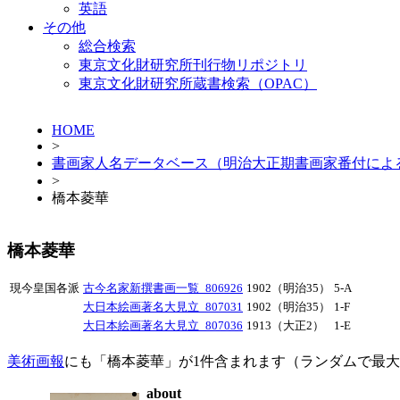
英語
その他
総合検索
東京文化財研究所刊行物リポジトリ
東京文化財研究所蔵書検索（OPAC）
HOME
>
書画家人名データベース（明治大正期書画家番付によ
>
橋本菱華
橋本菱華
現今皇国各派
古今名家新撰書画一覧_806926
1902（明治35）
5-A
大日本絵画著名大見立_807031
1902（明治35）
1-F
大日本絵画著名大見立_807036
1913（大正2）
1-E
美術画報
にも「橋本菱華」が1件含まれます（ランダムで最
about