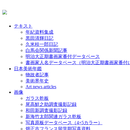
テキスト
年紀資料集成
黒田清輝日記
久米桂一郎日記
白馬会関係新聞記事
明治大正期書画家番付データベース
書画家人名データベース（明治大正期書画家番付
日本美術年鑑
物故者記事
美術界年史
Art news articles
画像
ガラス乾板
尾高鮮之助調査撮影記録
和田新調査撮影記録
新海竹太郎関連ガラス乾板
写真原板データベース（4×5カラー）
畑正吉フランス留学期写真資料