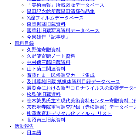
『美術画報』所載図版データベース
黒田記念館所蔵黒田清輝作品集
X線フィルムデータベース
森岡柳蔵旧蔵資料
國華社旧蔵写真資料データベース
今泉雄作『記事珠』
資料目録
久野健寄贈資料
久野健寄贈ノート資料
中村傳三郎旧蔵資料
山下菊二関連資料
斎藤たま 民俗調査カード集成
及川尊雄旧蔵 紙媒体資料目録データベース
展覧会における新型コロナウイルスの影響データ
松島健旧蔵資料
笹木繁男氏主宰現代美術資料センター寄贈資料（
京都府寺院重宝調査記録（赤松調書）データベー
柳澤孝資料デジタル化フィルム_リスト
菅沼貞三旧蔵資料
活動報告
日本語