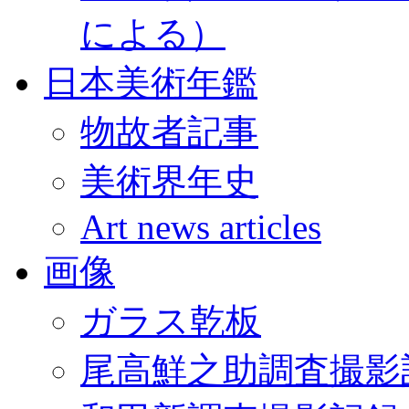
による）
日本美術年鑑
物故者記事
美術界年史
Art news articles
画像
ガラス乾板
尾高鮮之助調査撮影