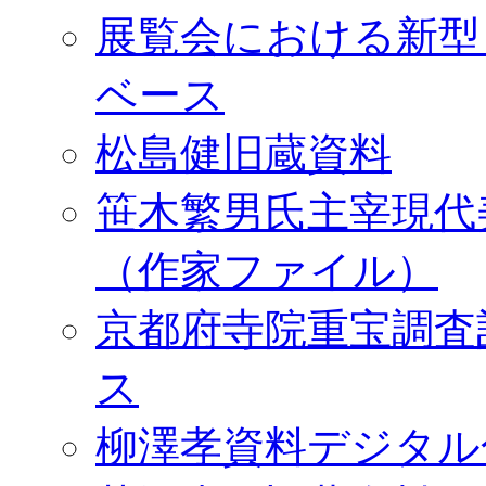
展覧会における新型
ベース
松島健旧蔵資料
笹木繁男氏主宰現代
（作家ファイル）
京都府寺院重宝調査
ス
柳澤孝資料デジタル