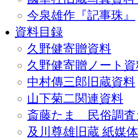
今泉雄作『記事珠』
資料目録
久野健寄贈資料
久野健寄贈ノート資
中村傳三郎旧蔵資料
山下菊二関連資料
斎藤たま 民俗調査
及川尊雄旧蔵 紙媒