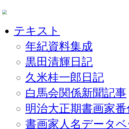
テキスト
年紀資料集成
黒田清輝日記
久米桂一郎日記
白馬会関係新聞記事
明治大正期書画家番
書画家人名データベ