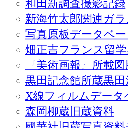
和田新調査撮影記録
新海竹太郎関連ガラ
写真原板データベー
畑正吉フランス留学
『美術画報』所載図
黒田記念館所蔵黒田
X線フィルムデータ
森岡柳蔵旧蔵資料
國華社旧蔵写真資料