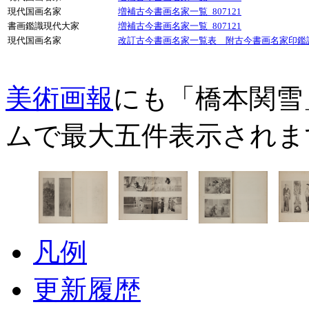
現代国画名家
増補古今書画名家一覧_807121
書画鑑識現代大家
増補古今書画名家一覧_807121
現代国画名家
改訂古今書画名家一覧表 附古今書画名家印鑑譜_
美術画報
にも「橋本関雪
ムで最大五件表示されま
凡例
更新履歴