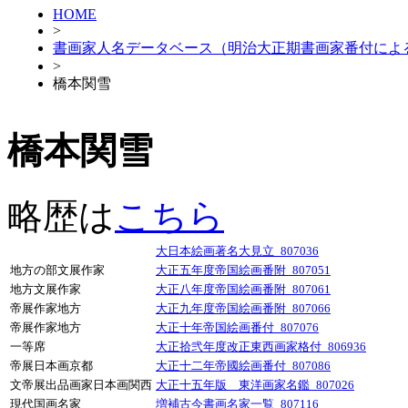
HOME
>
書画家人名データベース（明治大正期書画家番付によ
>
橋本関雪
橋本関雪
略歴は
こちら
大日本絵画著名大見立_807036
地方の部文展作家
大正五年度帝国絵画番附_807051
地方文展作家
大正八年度帝国絵画番附_807061
帝展作家地方
大正九年度帝国絵画番附_807066
帝展作家地方
大正十年帝国絵画番付_807076
一等席
大正拾弐年度改正東西画家格付_806936
帝展日本画京都
大正十二年帝國絵画番付_807086
文帝展出品画家日本画関西
大正十五年版 東洋画家名鑑_807026
現代国画名家
増補古今書画名家一覧_807116