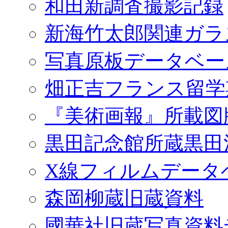
和田新調査撮影記録
新海竹太郎関連ガラ
写真原板データベー
畑正吉フランス留学
『美術画報』所載図
黒田記念館所蔵黒田
X線フィルムデータ
森岡柳蔵旧蔵資料
國華社旧蔵写真資料