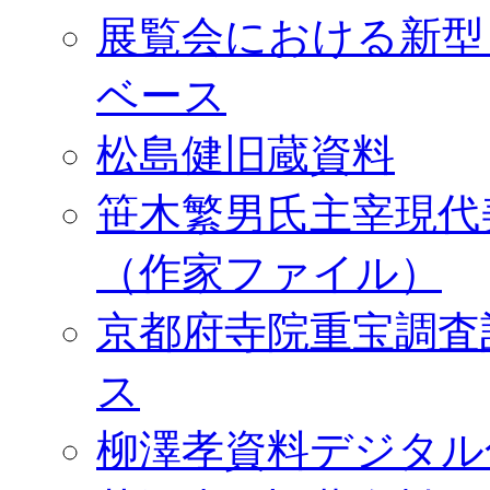
展覧会における新型
ベース
松島健旧蔵資料
笹木繁男氏主宰現代
（作家ファイル）
京都府寺院重宝調査
ス
柳澤孝資料デジタル