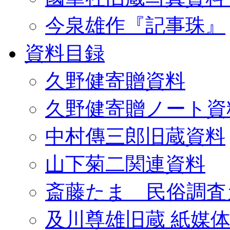
今泉雄作『記事珠』
資料目録
久野健寄贈資料
久野健寄贈ノート資
中村傳三郎旧蔵資料
山下菊二関連資料
斎藤たま 民俗調査
及川尊雄旧蔵 紙媒