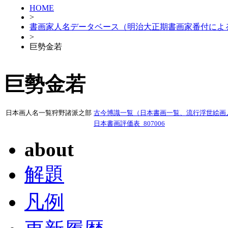
HOME
>
書画家人名データベース（明治大正期書画家番付によ
>
巨勢金若
巨勢金若
日本画人名一覧狩野諸派之部
古今博識一覧（日本書画一覧、流行浮世絵画人）
日本書画評価表_807006
about
解題
凡例