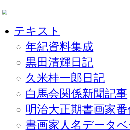
テキスト
年紀資料集成
黒田清輝日記
久米桂一郎日記
白馬会関係新聞記事
明治大正期書画家番
書画家人名データベ