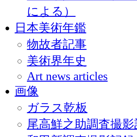
による）
日本美術年鑑
物故者記事
美術界年史
Art news articles
画像
ガラス乾板
尾高鮮之助調査撮影