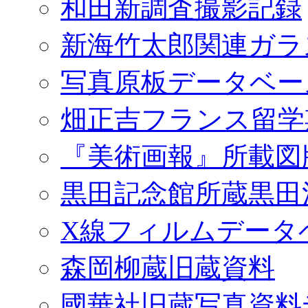
和田新調査撮影記録
新海竹太郎関連ガラ
写真原板データベー
畑正吉フランス留学
『美術画報』所載図
黒田記念館所蔵黒田
X線フィルムデータ
森岡柳蔵旧蔵資料
國華社旧蔵写真資料