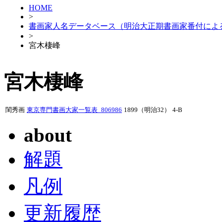
HOME
>
書画家人名データベース（明治大正期書画家番付によ
>
宮木棲峰
宮木棲峰
閨秀画
東京専門書画大家一覧表_806986
1899（明治32）
4-B
about
解題
凡例
更新履歴