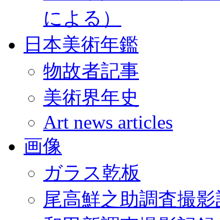
による）
日本美術年鑑
物故者記事
美術界年史
Art news articles
画像
ガラス乾板
尾高鮮之助調査撮影