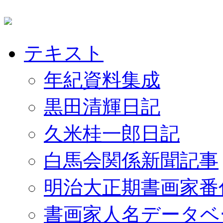
テキスト
年紀資料集成
黒田清輝日記
久米桂一郎日記
白馬会関係新聞記事
明治大正期書画家番
書画家人名データベ