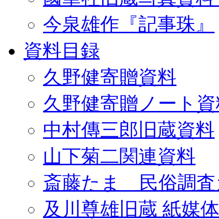
今泉雄作『記事珠』
資料目録
久野健寄贈資料
久野健寄贈ノート資
中村傳三郎旧蔵資料
山下菊二関連資料
斎藤たま 民俗調査
及川尊雄旧蔵 紙媒