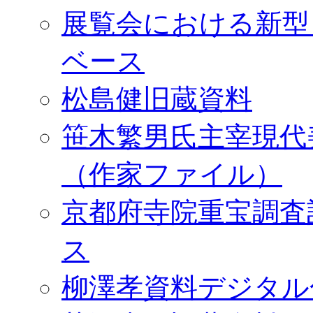
展覧会における新型
ベース
松島健旧蔵資料
笹木繁男氏主宰現代
（作家ファイル）
京都府寺院重宝調査
ス
柳澤孝資料デジタル