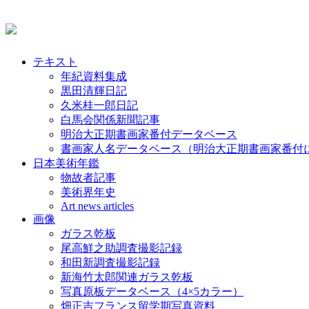
テキスト
年紀資料集成
黒田清輝日記
久米桂一郎日記
白馬会関係新聞記事
明治大正期書画家番付データベース
書画家人名データベース（明治大正期書画家番付
日本美術年鑑
物故者記事
美術界年史
Art news articles
画像
ガラス乾板
尾高鮮之助調査撮影記録
和田新調査撮影記録
新海竹太郎関連ガラス乾板
写真原板データベース（4×5カラー）
畑正吉フランス留学期写真資料