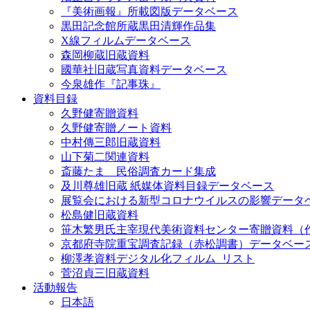
『美術画報』所載図版データベース
黒田記念館所蔵黒田清輝作品集
X線フィルムデータベース
森岡柳蔵旧蔵資料
國華社旧蔵写真資料データベース
今泉雄作『記事珠』
資料目録
久野健寄贈資料
久野健寄贈ノート資料
中村傳三郎旧蔵資料
山下菊二関連資料
斎藤たま 民俗調査カード集成
及川尊雄旧蔵 紙媒体資料目録データベース
展覧会における新型コロナウイルスの影響データ
松島健旧蔵資料
笹木繁男氏主宰現代美術資料センター寄贈資料（
京都府寺院重宝調査記録（赤松調書）データベー
柳澤孝資料デジタル化フィルム_リスト
菅沼貞三旧蔵資料
活動報告
日本語