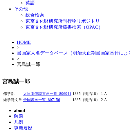
英語
その他
総合検索
東京文化財研究所刊行物リポジトリ
東京文化財研究所蔵書検索（OPAC）
HOME
>
書画家人名データベース（明治大正期書画家番付によ
>
宮島誠一郎
宮島誠一郎
儒学部
大日本儒詩書画一覧_806941
1885（明治18）
1-A
経学詩文章
全国書画一覧_807156
1885（明治18）
2-A
about
解題
凡例
更新履歴