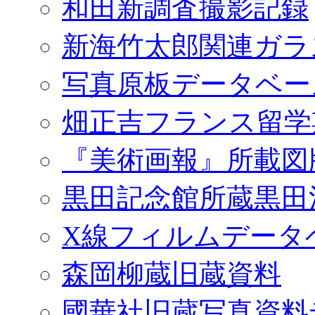
和田新調査撮影記録
新海竹太郎関連ガラ
写真原板データベー
畑正吉フランス留学
『美術画報』所載図
黒田記念館所蔵黒田
X線フィルムデータ
森岡柳蔵旧蔵資料
國華社旧蔵写真資料