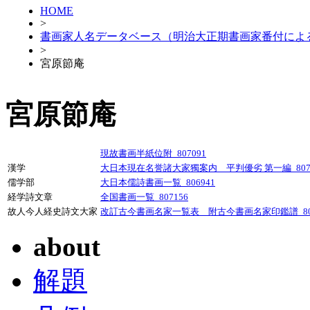
HOME
>
書画家人名データベース（明治大正期書画家番付によ
>
宮原節庵
宮原節庵
現故書画半紙位附_807091
漢学
大日本現在名誉諸大家獨案内 平判優劣 第一編_8071
儒学部
大日本儒詩書画一覧_806941
経学詩文章
全国書画一覧_807156
故人今人経史詩文大家
改訂古今書画名家一覧表 附古今書画名家印鑑譜_807
about
解題