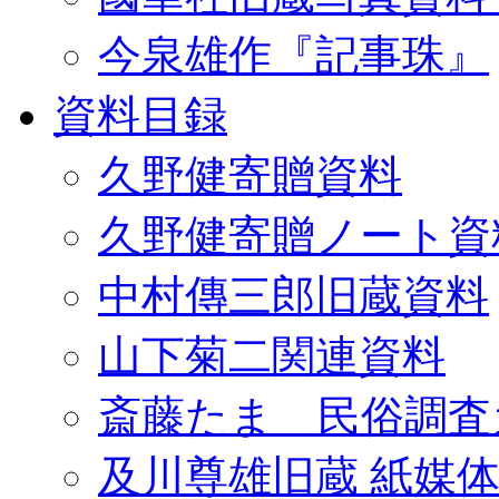
今泉雄作『記事珠』
資料目録
久野健寄贈資料
久野健寄贈ノート資
中村傳三郎旧蔵資料
山下菊二関連資料
斎藤たま 民俗調査
及川尊雄旧蔵 紙媒