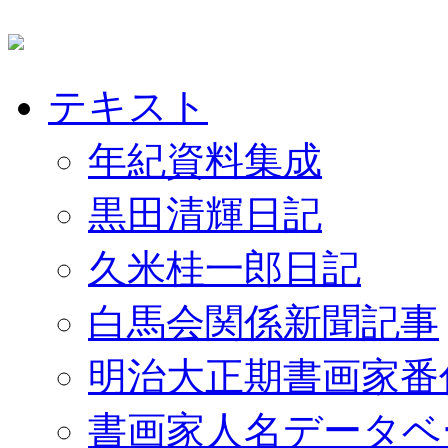
テキスト
年紀資料集成
黒田清輝日記
久米桂一郎日記
白馬会関係新聞記事
明治大正期書画家番
書画家人名データベ