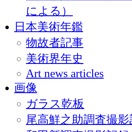
による）
日本美術年鑑
物故者記事
美術界年史
Art news articles
画像
ガラス乾板
尾高鮮之助調査撮影