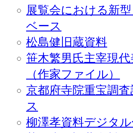
展覧会における新型
ベース
松島健旧蔵資料
笹木繁男氏主宰現代
（作家ファイル）
京都府寺院重宝調査
ス
柳澤孝資料デジタル