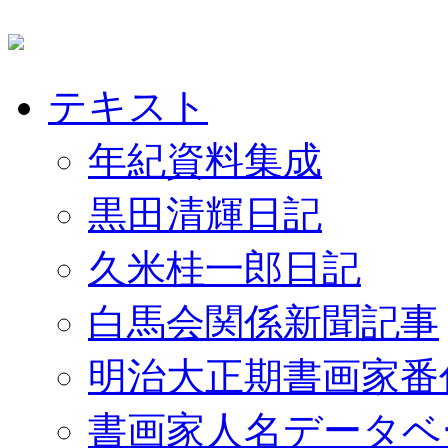
テキスト
年紀資料集成
黒田清輝日記
久米桂一郎日記
白馬会関係新聞記事
明治大正期書画家番
書画家人名データベ