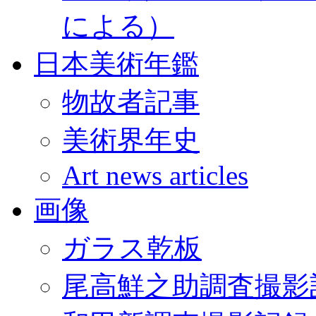
による）
日本美術年鑑
物故者記事
美術界年史
Art news articles
画像
ガラス乾板
尾高鮮之助調査撮影