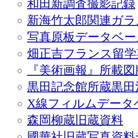
和田新調査撮影記録
新海竹太郎関連ガラ
写真原板データベー
畑正吉フランス留学
『美術画報』所載図
黒田記念館所蔵黒田
X線フィルムデータ
森岡柳蔵旧蔵資料
國華社旧蔵写真資料