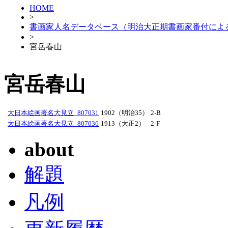
HOME
>
書画家人名データベース（明治大正期書画家番付によ
>
宮岳春山
宮岳春山
大日本絵画著名大見立_807031
1902（明治35）
2-B
大日本絵画著名大見立_807036
1913（大正2）
2-F
about
解題
凡例