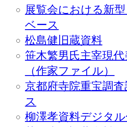
展覧会における新型
ベース
松島健旧蔵資料
笹木繁男氏主宰現代
（作家ファイル）
京都府寺院重宝調査
ス
柳澤孝資料デジタル