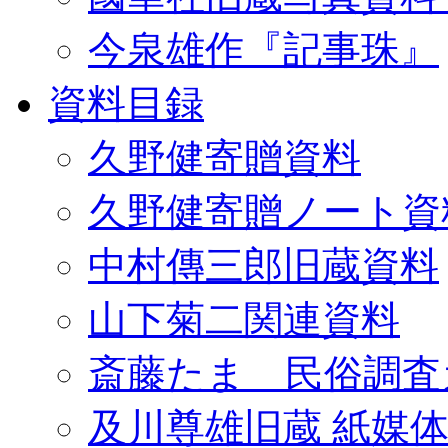
今泉雄作『記事珠』
資料目録
久野健寄贈資料
久野健寄贈ノート資
中村傳三郎旧蔵資料
山下菊二関連資料
斎藤たま 民俗調査
及川尊雄旧蔵 紙媒