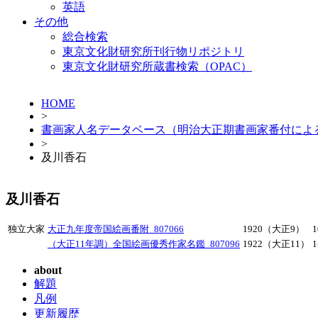
英語
その他
総合検索
東京文化財研究所刊行物リポジトリ
東京文化財研究所蔵書検索（OPAC）
HOME
>
書画家人名データベース（明治大正期書画家番付によ
>
及川香石
及川香石
独立大家
大正九年度帝国絵画番附_807066
1920（大正9）
1
（大正11年調）全国絵画優秀作家名鑑_807096
1922（大正11）
1
about
解題
凡例
更新履歴