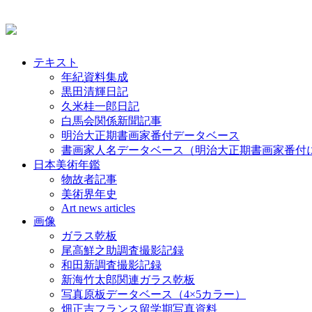
テキスト
年紀資料集成
黒田清輝日記
久米桂一郎日記
白馬会関係新聞記事
明治大正期書画家番付データベース
書画家人名データベース（明治大正期書画家番付
日本美術年鑑
物故者記事
美術界年史
Art news articles
画像
ガラス乾板
尾高鮮之助調査撮影記録
和田新調査撮影記録
新海竹太郎関連ガラス乾板
写真原板データベース（4×5カラー）
畑正吉フランス留学期写真資料