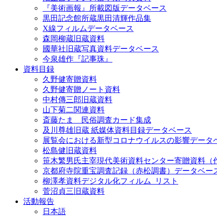
『美術画報』所載図版データベース
黒田記念館所蔵黒田清輝作品集
X線フィルムデータベース
森岡柳蔵旧蔵資料
國華社旧蔵写真資料データベース
今泉雄作『記事珠』
資料目録
久野健寄贈資料
久野健寄贈ノート資料
中村傳三郎旧蔵資料
山下菊二関連資料
斎藤たま 民俗調査カード集成
及川尊雄旧蔵 紙媒体資料目録データベース
展覧会における新型コロナウイルスの影響データ
松島健旧蔵資料
笹木繁男氏主宰現代美術資料センター寄贈資料（
京都府寺院重宝調査記録（赤松調書）データベー
柳澤孝資料デジタル化フィルム_リスト
菅沼貞三旧蔵資料
活動報告
日本語