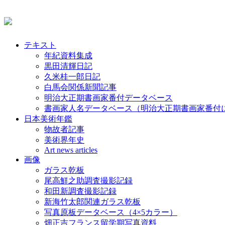
テキスト
年紀資料集成
黒田清輝日記
久米桂一郎日記
白馬会関係新聞記事
明治大正期書画家番付データベース
書画家人名データベース（明治大正期書画家番付
日本美術年鑑
物故者記事
美術界年史
Art news articles
画像
ガラス乾板
尾高鮮之助調査撮影記録
和田新調査撮影記録
新海竹太郎関連ガラス乾板
写真原板データベース（4×5カラー）
畑正吉フランス留学期写真資料