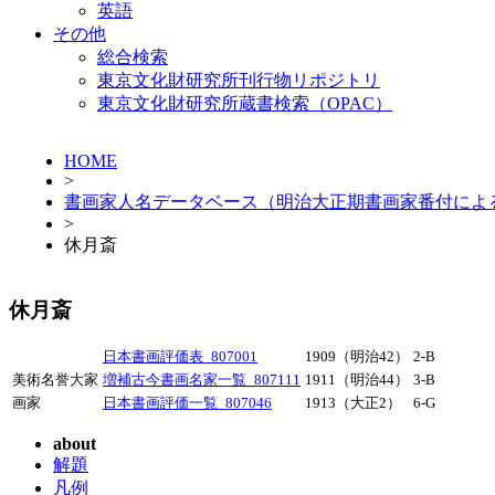
英語
その他
総合検索
東京文化財研究所刊行物リポジトリ
東京文化財研究所蔵書検索（OPAC）
HOME
>
書画家人名データベース（明治大正期書画家番付によ
>
休月斎
休月斎
日本書画評価表_807001
1909（明治42）
2-B
美術名誉大家
増補古今書画名家一覧_807111
1911（明治44）
3-B
画家
日本書画評価一覧_807046
1913（大正2）
6-G
about
解題
凡例