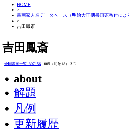
HOME
>
書画家人名データベース（明治大正期書画家番付によ
>
吉田鳳斎
吉田鳳斎
全国書画一覧_807156
1885（明治18）
3-E
about
解題
凡例
更新履歴