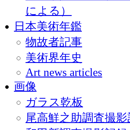
による）
日本美術年鑑
物故者記事
美術界年史
Art news articles
画像
ガラス乾板
尾高鮮之助調査撮影