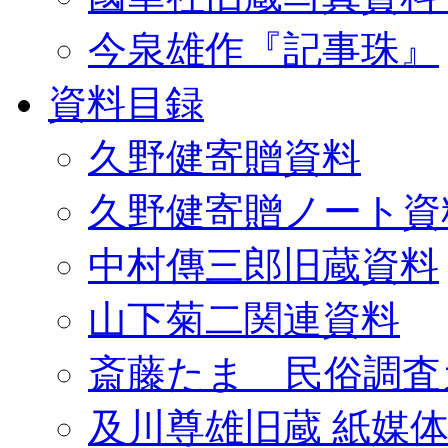
今泉雄作『記事珠』
資料目録
久野健寄贈資料
久野健寄贈ノート資
中村傳三郎旧蔵資料
山下菊二関連資料
斎藤たま 民俗調査
及川尊雄旧蔵 紙媒