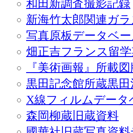
和田新調査撮影記録
新海竹太郎関連ガラ
写真原板データベー
畑正吉フランス留学
『美術画報』所載図
黒田記念館所蔵黒田
X線フィルムデータ
森岡柳蔵旧蔵資料
國華社旧蔵写真資料