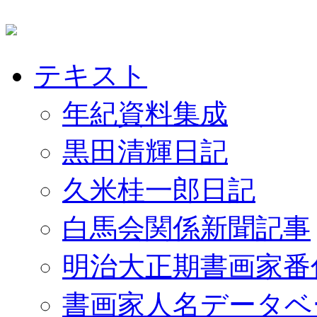
テキスト
年紀資料集成
黒田清輝日記
久米桂一郎日記
白馬会関係新聞記事
明治大正期書画家番
書画家人名データベ