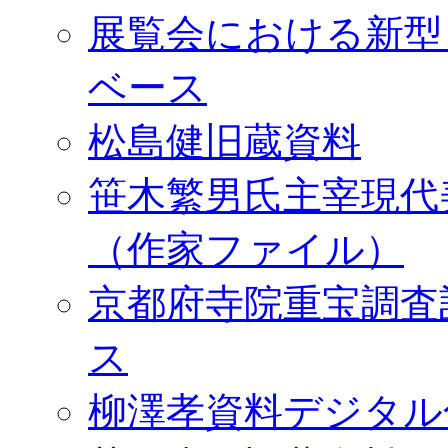
展覧会における新型
ベース
松島健旧蔵資料
笹木繁男氏主宰現代
（作家ファイル）
京都府寺院重宝調査
ス
柳澤孝資料デジタル