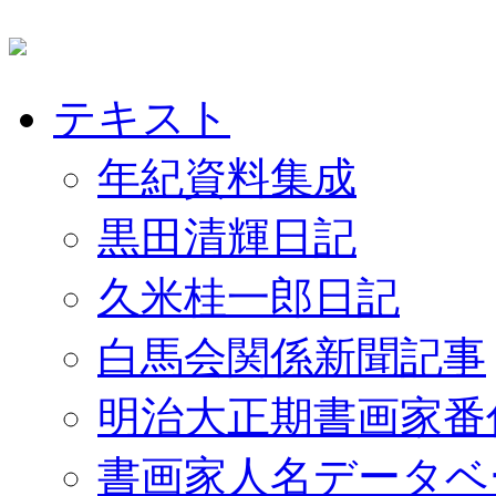
テキスト
年紀資料集成
黒田清輝日記
久米桂一郎日記
白馬会関係新聞記事
明治大正期書画家番
書画家人名データベ