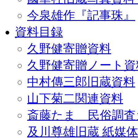
今泉雄作『記事珠』
資料目録
久野健寄贈資料
久野健寄贈ノート資
中村傳三郎旧蔵資料
山下菊二関連資料
斎藤たま 民俗調査
及川尊雄旧蔵 紙媒