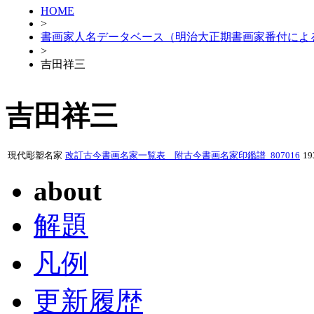
HOME
>
書画家人名データベース（明治大正期書画家番付によ
>
吉田祥三
吉田祥三
現代彫塑名家
改訂古今書画名家一覧表 附古今書画名家印鑑譜_807016
1
about
解題
凡例
更新履歴