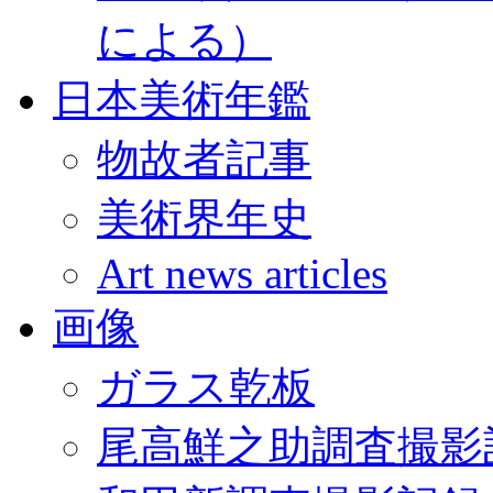
による）
日本美術年鑑
物故者記事
美術界年史
Art news articles
画像
ガラス乾板
尾高鮮之助調査撮影