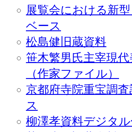
展覧会における新型
ベース
松島健旧蔵資料
笹木繁男氏主宰現代
（作家ファイル）
京都府寺院重宝調査
ス
柳澤孝資料デジタル