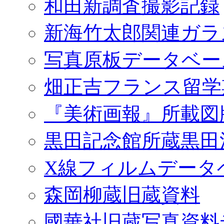
和田新調査撮影記録
新海竹太郎関連ガラ
写真原板データベー
畑正吉フランス留学
『美術画報』所載図
黒田記念館所蔵黒田
X線フィルムデータ
森岡柳蔵旧蔵資料
國華社旧蔵写真資料