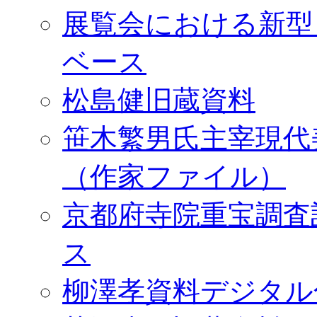
展覧会における新型
ベース
松島健旧蔵資料
笹木繁男氏主宰現代
（作家ファイル）
京都府寺院重宝調査
ス
柳澤孝資料デジタル