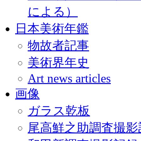
による）
日本美術年鑑
物故者記事
美術界年史
Art news articles
画像
ガラス乾板
尾高鮮之助調査撮影