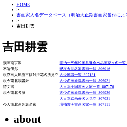
HOME
>
書画家人名データベース（明治大正期書画家番付によ
>
吉田耕雲
吉田耕雲
漢画南宗派
明治一五年絵画共進会出品画家々名一覧_80
不論優劣
現在今世名家書画一覧_806916
現存画人風流三幅対浪花名所見立
古今博識一覧_807131
現今南北宗諸派
古今名家新撰書画一覧_806921
詩文書
大日本全国書画大家一覧_807176
現今南北各派
古今名家新撰書画一覧_806926
大日本絵画著名大見立_807031
今人南北画各派名家
増補古今書画名家一覧_807111
about