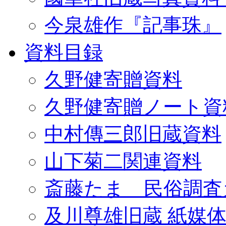
今泉雄作『記事珠』
資料目録
久野健寄贈資料
久野健寄贈ノート資
中村傳三郎旧蔵資料
山下菊二関連資料
斎藤たま 民俗調査
及川尊雄旧蔵 紙媒