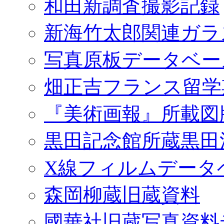
和田新調査撮影記録
新海竹太郎関連ガラ
写真原板データベー
畑正吉フランス留学
『美術画報』所載図
黒田記念館所蔵黒田
X線フィルムデータ
森岡柳蔵旧蔵資料
國華社旧蔵写真資料