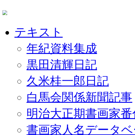
テキスト
年紀資料集成
黒田清輝日記
久米桂一郎日記
白馬会関係新聞記事
明治大正期書画家番
書画家人名データベ